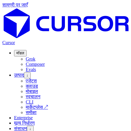
सामग्री पर जाएँ
Cursor
मॉडल
Grok
Composer
Evals
उत्पाद
↓
एजेंट्स
क्लाउड
मोबाइल
स्वचालन
CLI
मार्केटप्लेस
↗
समीक्षा
Enterprise
मूल्य निर्धारण
संसाधन
↓