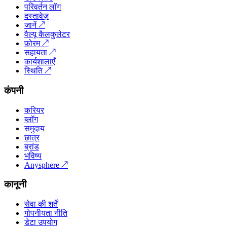
परिवर्तन लॉग
दस्तावेज़
जानें
↗
वैल्यू कैलकुलेटर
फ़ोरम
↗
सहायता
↗
कार्यशालाएँ
स्थिति
↗
कंपनी
करियर
ब्लॉग
समुदाय
छात्र
ब्रांड
भविष्य
Anysphere
↗
कानूनी
सेवा की शर्तें
गोपनीयता नीति
डेटा उपयोग