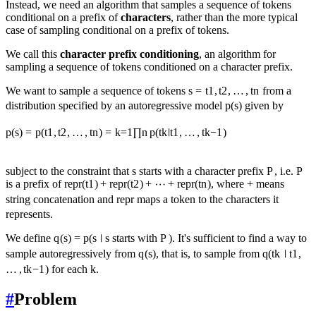
Instead, we need an algorithm that samples a sequence of tokens
conditional on a prefix of
characters
, rather than the more typical
case of sampling conditional on a prefix of tokens.
We call this
character prefix conditioning
, an algorithm for
sampling a sequence of tokens conditioned on a character prefix.
We want to sample a sequence of tokens
s
=
t
1
,
t
2
,
…
,
t
n
from a
distribution specified by an autoregressive model
p
(
s
)
given by
p
(
s
)
=
p
(
t
1
,
t
2
,
…
,
t
n
)
=
k
=
1
∏
n
p
(
t
k
∣
t
1
,
…
,
t
k
−
1
)
subject to the constraint that
s
starts with a character prefix
P
, i.e.
P
is a prefix of
repr
(
t
1
)
+
repr
(
t
2
)
+
⋯
+
repr
(
t
n
)
, where
+
means
string concatenation and
repr
maps a token to the characters it
represents.
We define
q
(
s
)
=
p
(
s
∣
s
starts with
P
)
. It's sufficient to find a way to
sample autoregressively from
q
(
s
)
, that is, to sample from
q
(
t
k
∣
t
1
,
…
,
t
k
−
1
)
for each
k
.
#
Problem