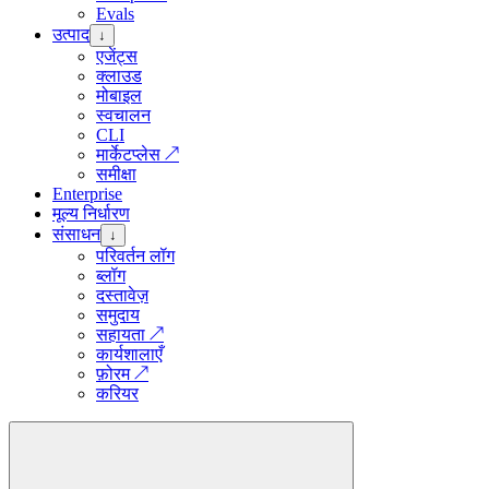
Evals
उत्पाद
↓
एजेंट्स
क्लाउड
मोबाइल
स्वचालन
CLI
मार्केटप्लेस
↗
समीक्षा
Enterprise
मूल्य निर्धारण
संसाधन
↓
परिवर्तन लॉग
ब्लॉग
दस्तावेज़
समुदाय
सहायता
↗
कार्यशालाएँ
फ़ोरम
↗
करियर