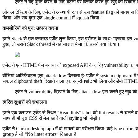
एजेंट ने यह पुष्टि करने के लिए बटनों पर क्लिक करते हुए खुद को रिकॉर्ड
लोकल टेस्टिंग के लिए, एजेंट ने अस्थायी रूप से उस feature flag को बायपा
किया, और सब कुछ एक single commit में squash किया।
कमज़ोरियों को पुन: उत्पन्न करना
हमने Slack से एक क्लाउड एजेंट शुरू किया, इस प्रॉम्प्ट के साथ: "कृपया इस vu
हुआ, तो उसने Slack thread में यह सारांश भेजा कि उसने क्या किया।
एजेंट ने एक HTML पेज बनाया जो exposed API के ज़रिए vulnerability का 
वीडियो आर्टिफैक्ट्स पूरा attack flow दिखाता है: एजेंट ने system clipboa
सफल clipboard theft दिखाने वाला एक स्क्रीनशॉट भी लिया और डेमो HTML 
एजेंट ने vulnerability दिखाने के लिए attack flow पूरा करते हुए खुद क
त्वरित सुधारों को संभालना
हमने एक क्लाउड एजेंट से स्थिर "Read lints" label को lint results से चलन
साथ ही मौजूदा CSS से मेल खाने वाली styling भी जोड़ी।
एजेंट ने Cursor desktop app में दो मामलों का परीक्षण किया: कई type error
group है जो “No linter errors” दिखाता है।