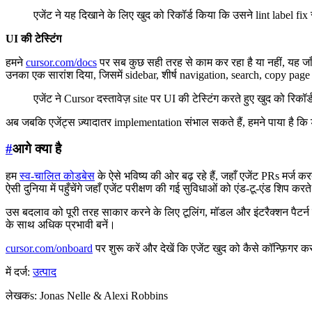
एजेंट ने यह दिखाने के लिए खुद को रिकॉर्ड किया कि उसने lint label fi
UI की टेस्टिंग
हमने
cursor.com/docs
पर सब कुछ सही तरह से काम कर रहा है या नहीं, यह जाँ
उनका एक सारांश दिया, जिसमें sidebar, शीर्ष navigation, search, copy pag
एजेंट ने Cursor दस्तावेज़ site पर UI की टेस्टिंग करते हुए खुद को रिकॉ
अब जबकि एजेंट्स ज़्यादातर implementation संभाल सकते हैं, हमने पाया है कि 
#
आगे क्या है
हम
स्व-चालित कोडबेस
के ऐसे भविष्य की ओर बढ़ रहे हैं, जहाँ एजेंट PRs मर्ज क
ऐसी दुनिया में पहुँचेंगे जहाँ एजेंट परीक्षण की गई सुविधाओं को एंड-टू-एंड शिप करते
उस बदलाव को पूरी तरह साकार करने के लिए टूलिंग, मॉडल और इंटरैक्शन पैटर्न 
के साथ अधिक प्रभावी बनें।
cursor.com/onboard
पर शुरू करें और देखें कि एजेंट खुद को कैसे कॉन्फ़िगर 
में दर्ज:
उत्पाद
लेखक
s
:
Jonas Nelle & Alexi Robbins