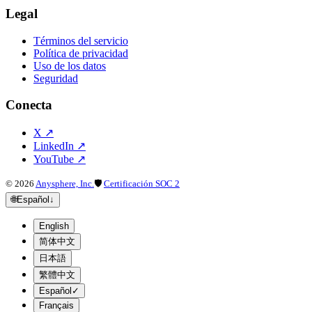
Legal
Términos del servicio
Política de privacidad
Uso de los datos
Seguridad
Conecta
X
↗
LinkedIn
↗
YouTube
↗
©
2026
Anysphere, Inc.
🛡
Certificación SOC 2
🌐
Español
↓
English
简体中文
日本語
繁體中文
Español
✓
Français