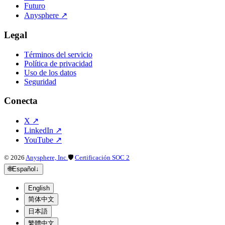
Futuro
Anysphere
↗
Legal
Términos del servicio
Política de privacidad
Uso de los datos
Seguridad
Conecta
X
↗
LinkedIn
↗
YouTube
↗
©
2026
Anysphere, Inc.
🛡
Certificación SOC 2
🌐
Español
↓
English
简体中文
日本語
繁體中文