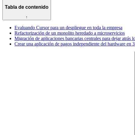
Tabla de contenido
↑
Evaluando Cursor para un despliegue en toda la empresa
Refactorización de un monolito heredado a microservicios
Migración de aplicaciones bancarias centrales para dejar atrás
Crear una aplicación de pagos independiente del hardware en 