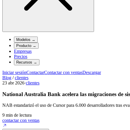
Modelos
→
Producto
→
Empresas
Precios
Recursos
→
Iniciar sesión
Contactar
Contactar con ventas
Descargar
Blog
/
clientes
23 abr 2026
·
clientes
National Australia Bank acelera las migraciones de s
NAB estandarizó el uso de Cursor para 6.000 desarrolladores tras e
9 min de lectura
contactar con ventas