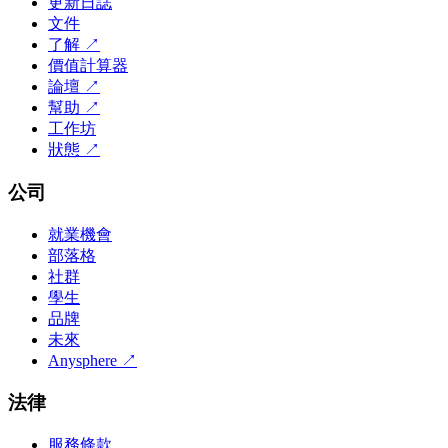
更新日誌
文件
了解
↗
價值計算器
論壇
↗
幫助
↗
工作坊
狀態
↗
公司
就業機會
部落格
社群
學生
品牌
未來
Anysphere
↗
法律
服務條款