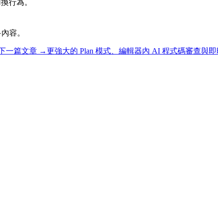
 切換行為。
更多內容。
下一篇文章 →
更強大的 Plan 模式、編輯器內 AI 程式碼審查與即時