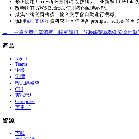
修正使用 Cmd+Opt+方向鍵 切換聊天，並新增 Ctrl+Tab
改善所有 AWS Bedrock 使用者的回應效能。
聚焦在總管窗格後，輸入文字會自動進行搜尋。
規則
現在支援
在資料夾中同時包含 prompts、scripts 等
← 上一篇文章
企業洞察、帳單群組、服務帳號與強化安全控制
產品
Agent
Teams
企業
定價
程式碼審查
CLI
雲端代理
Composer
市集
↗
資源
下載