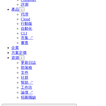
評測
產品
↓
代理
Cloud
行動版
自動化
CLI
市集
↗
審查
企業
方案定價
資源
↓
更新日誌
部落格
文件
社群
幫助
↗
工作坊
論壇
↗
招募職缺