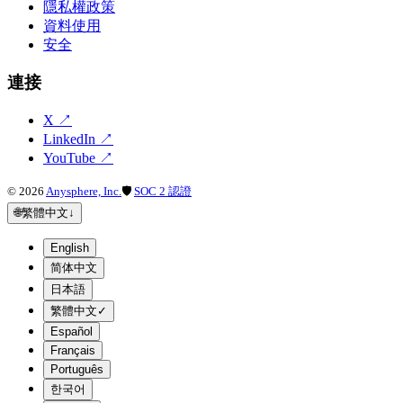
隱私權政策
資料使用
安全
連接
X
↗
LinkedIn
↗
YouTube
↗
©
2026
Anysphere, Inc.
🛡
SOC 2 認證
🌐
繁體中文
↓
English
简体中文
日本語
繁體中文
✓
Español
Français
Português
한국어