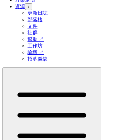
資源
↓
更新日誌
部落格
文件
社群
幫助
↗
工作坊
論壇
↗
招募職缺