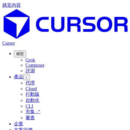
跳至內容
Cursor
模型
Grok
Composer
評測
產品
↓
代理
Cloud
行動版
自動化
CLI
市集
↗
審查
企業
方案定價