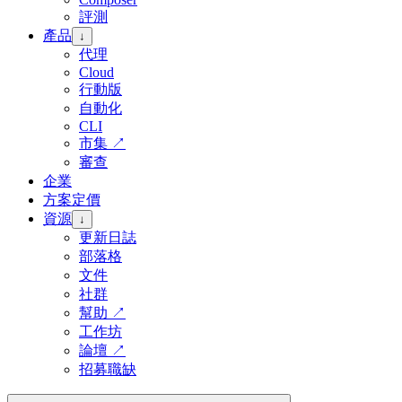
評測
產品
↓
代理
Cloud
行動版
自動化
CLI
市集
↗
審查
企業
方案定價
資源
↓
更新日誌
部落格
文件
社群
幫助
↗
工作坊
論壇
↗
招募職缺