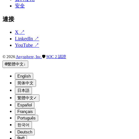
安全
連接
X
↗
LinkedIn
↗
YouTube
↗
©
2026
Anysphere, Inc.
🛡
SOC 2 認證
🌐
繁體中文
↓
English
简体中文
日本語
繁體中文
✓
Español
Français
Português
한국어
Deutsch
हिन्दी