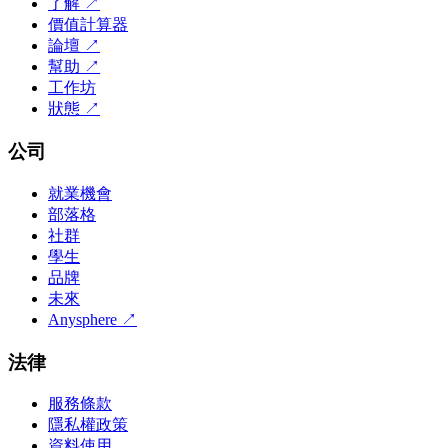
了解
↗
價值計算器
論壇
↗
幫助
↗
工作坊
狀態
↗
公司
就業機會
部落格
社群
學生
品牌
未來
Anysphere
↗
法律
服務條款
隱私權政策
資料使用