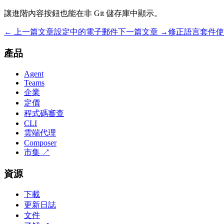
讓進階內容按鈕也能在非 Git 儲存庫中顯示。
← 上一篇文章
設定中的電子郵件
下一篇文章 →
修正語言套件使
產品
Agent
Teams
企業
定價
程式碼審查
CLI
雲端代理
Composer
市集
↗
資源
下載
更新日誌
文件