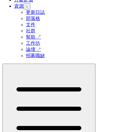
資源
↓
更新日誌
部落格
文件
社群
幫助
↗
工作坊
論壇
↗
招募職缺