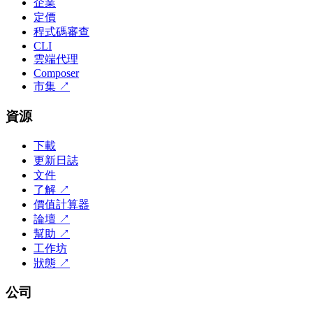
企業
定價
程式碼審查
CLI
雲端代理
Composer
市集
↗
資源
下載
更新日誌
文件
了解
↗
價值計算器
論壇
↗
幫助
↗
工作坊
狀態
↗
公司