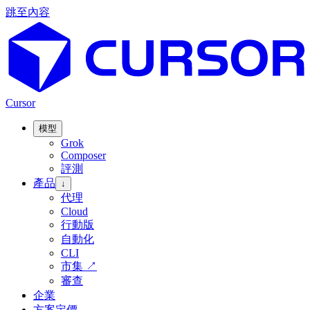
跳至內容
Cursor
模型
Grok
Composer
評測
產品
↓
代理
Cloud
行動版
自動化
CLI
市集
↗
審查
企業
方案定價