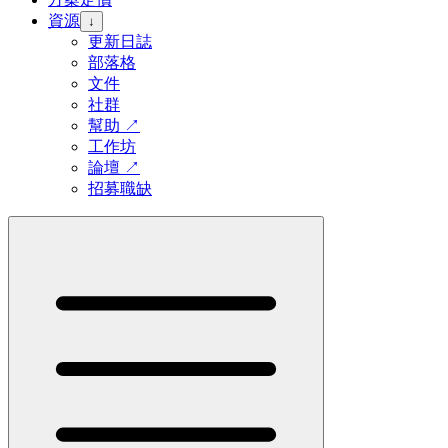
資源
↓
更新日誌
部落格
文件
社群
幫助
↗
工作坊
論壇
↗
招募職缺