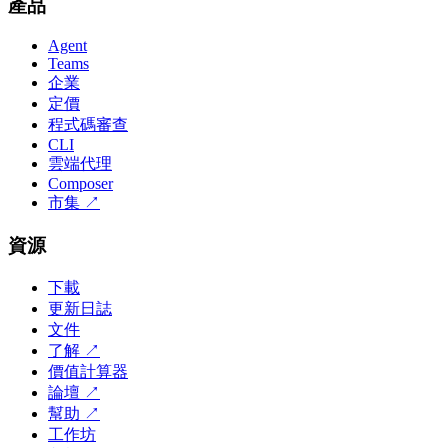
產品
Agent
Teams
企業
定價
程式碼審查
CLI
雲端代理
Composer
市集
↗
資源
下載
更新日誌
文件
了解
↗
價值計算器
論壇
↗
幫助
↗
工作坊