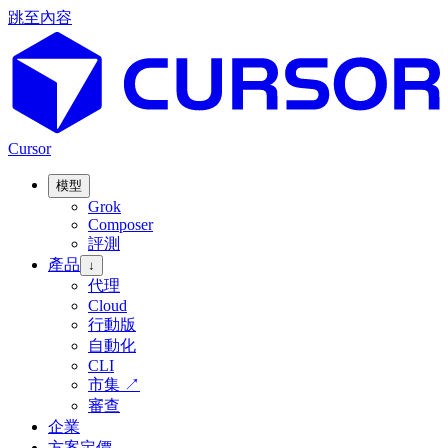
跳至內容
Cursor
模型
Grok
Composer
評測
產品
↓
代理
Cloud
行動版
自動化
CLI
市集
↗
審查
企業
方案定價