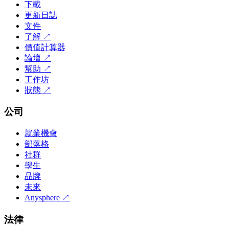
下載
更新日誌
文件
了解
↗
價值計算器
論壇
↗
幫助
↗
工作坊
狀態
↗
公司
就業機會
部落格
社群
學生
品牌
未來
Anysphere
↗
法律