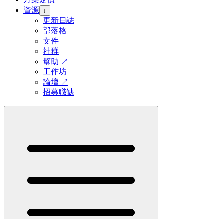
資源
↓
更新日誌
部落格
文件
社群
幫助
↗
工作坊
論壇
↗
招募職缺