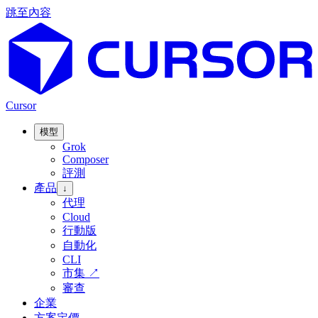
跳至內容
Cursor
模型
Grok
Composer
評測
產品
↓
代理
Cloud
行動版
自動化
CLI
市集
↗
審查
企業
方案定價