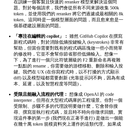
在訓練一個客製且快速的 reranker 模型來解決這個問
題。對於每個請求，我們會從所有不同來源收集 500k
token，並使用我們的 reranker 將它們過濾成最相關的 8k
token。這同時是一個模型層面的問題，而且愈來愈是一
個基礎建設層面的問題。
「專注在編輯的 copilot」：
雖然 GitHub Copilot 在撰寫
新程式碼時，對於消除低熵按鍵輸入 (keystrokes) 非常有
幫助，但當你需要對既有的程式碼區塊做一些小而簡單
的修改時，它並不會幫你節省那些低熵輸入。想像一
下，為了進行一個只比符號層級的 F2 重新命名再複雜
一點點的 rename，你需要做的游標移動、刪除和輸入按
鍵。我們在 UX (在你寫程式時，以不打擾的方式顯示
diff) 以及模型端都需要創新 (光靠提示詞不夠，因為有成
本、延遲，以及智慧程度等問題) 。
受限且能融入流程的代理：
想像成 OpenAI 的 code
interpreter，但用在大型程式碼庫的工程場景。你對一個
受限制、步驟不多的代理說明要做什麼，它會替你搜
尋、撰寫並執行程式碼，並且時不時向你徵求回饋。實
現這件事的第一步 (我們現在正著手進行) 是做出一個能
在幾十萬 token 規模資料夾上運作的這類代理。如果成