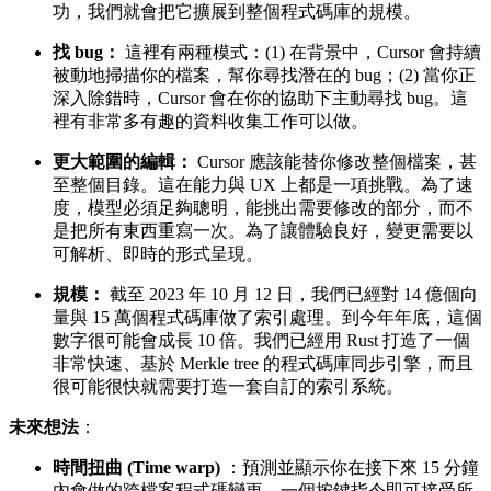
功，我們就會把它擴展到整個程式碼庫的規模。
找 bug：
這裡有兩種模式：(1) 在背景中，Cursor 會持續
被動地掃描你的檔案，幫你尋找潛在的 bug；(2) 當你正
深入除錯時，Cursor 會在你的協助下主動尋找 bug。這
裡有非常多有趣的資料收集工作可以做。
更大範圍的編輯：
Cursor 應該能替你修改整個檔案，甚
至整個目錄。這在能力與 UX 上都是一項挑戰。為了速
度，模型必須足夠聰明，能挑出需要修改的部分，而不
是把所有東西重寫一次。為了讓體驗良好，變更需要以
可解析、即時的形式呈現。
規模：
截至 2023 年 10 月 12 日，我們已經對 14 億個向
量與 15 萬個程式碼庫做了索引處理。到今年年底，這個
數字很可能會成長 10 倍。我們已經用 Rust 打造了一個
非常快速、基於 Merkle tree 的程式碼庫同步引擎，而且
很可能很快就需要打造一套自訂的索引系統。
未來想法
：
時間扭曲 (Time warp)
：預測並顯示你在接下來 15 分鐘
內會做的跨檔案程式碼變更。一個按鍵指令即可接受所