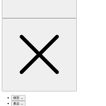
模型
→
產品
→