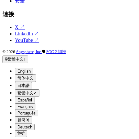
安全
連接
X
↗
LinkedIn
↗
YouTube
↗
©
2026
Anysphere, Inc.
🛡
SOC 2 認證
🌐
繁體中文
↓
English
简体中文
日本語
繁體中文
✓
Español
Français
Português
한국어
Deutsch
हिन्दी