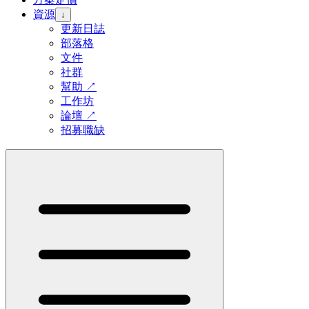
資源
↓
更新日誌
部落格
文件
社群
幫助
↗
工作坊
論壇
↗
招募職缺