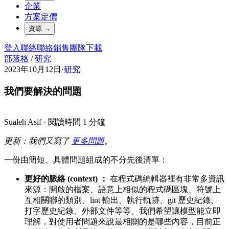
企業
方案定價
資源
→
登入
聯絡
聯絡銷售團隊
下載
部落格
/
研究
2023年10月12日
·
研究
我們要解決的問題
Sualeh Asif
·
閱讀時間 1 分鐘
更新：我們又寫了
更多問題
。
一份由簡短、具體問題組成的不分先後清單：
更好的脈絡 (context) ：
在程式碼編輯器裡有非常多資訊
來源：開啟的檔案、語意上相似的程式碼區塊、符號上
互相關聯的類別、lint 輸出、執行軌跡、git 歷史紀錄、
打字歷史紀錄、外部文件等等。我們希望讓模型能立即
理解，對使用者問題來說最相關的是哪些內容，目前正