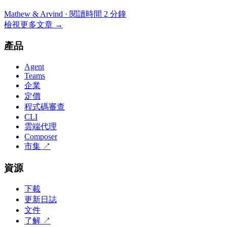
Mathew & Arvind
·
閱讀時間 2 分鐘
檢視更多文章
→
產品
Agent
Teams
企業
定價
程式碼審查
CLI
雲端代理
Composer
市集
↗
資源
下載
更新日誌
文件
了解
↗