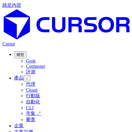
跳至內容
Cursor
模型
Grok
Composer
評測
產品
↓
代理
Cloud
行動版
自動化
CLI
市集
↗
審查
企業
方案定價