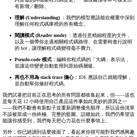
有新增／刪除。
理解 (Understanding)
：我們的模型應該能在權重中深刻
理解任何程式碼庫裡的所有概念。
閱讀模式 (Reader mode)
：透過任意精細程度的文件，
以及一個帶你走過相關程式碼路徑、在需要時進行說明
的 bot，讓理解程式碼變得毫不費力。
Pseudo-code 模式
：編輯你程式碼的「大綱」表示法，
並讓這些變更自動套用到原始碼層級。
再也不用為 stack trace 擔心
：IDE 應該自己就能理解，
並自動幫你修好程式碼。
我們試著把目前正在思考的所有問題都收集起來，但——這也
是每天花 12 小時使用自己產品這件事如此美妙的原因之一
——我們不斷會有新點子並重新調整優先順序，所以這份清單
不該被當成一份終極、完整的藍圖。話雖如此，我們仍希望這
能讓你感受到，我們每天把心力花在什麼事情上。
另外，你已經讀到這麼後面了，看起來你很可能對我們感興趣