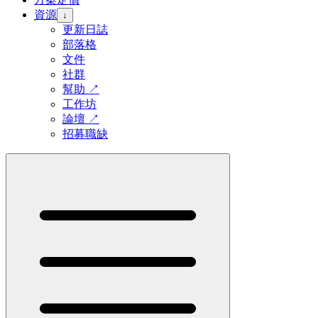
資源
↓
更新日誌
部落格
文件
社群
幫助
↗
工作坊
論壇
↗
招募職缺