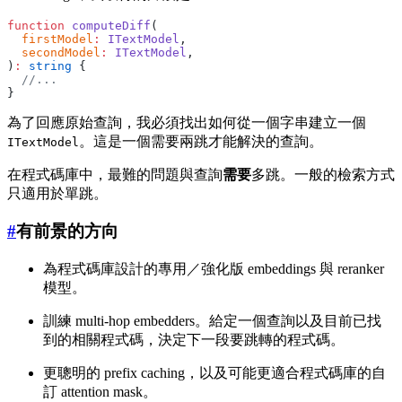
function
 computeDiff
(
  firstModel
:
 ITextModel
,
  secondModel
:
 ITextModel
,
)
:
 string
 {
  //...
}
為了回應原始查詢，我必須找出如何從一個字串建立一個
。這是一個需要兩跳才能解決的查詢。
ITextModel
在程式碼庫中，最難的問題與查詢
需要
多跳。一般的檢索方式
只適用於單跳。
#
有前景的方向
為程式碼庫設計的專用／強化版 embeddings 與 reranker
模型。
訓練 multi-hop embedders。給定一個查詢以及目前已找
到的相關程式碼，決定下一段要跳轉的程式碼。
更聰明的 prefix caching，以及可能更適合程式碼庫的自
訂 attention mask。