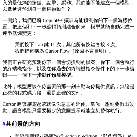
入的是低熵的按鍵、點擊、
動作
。我們能不能建立一個模型，
以低延遲預測每一個這類動作？
一開始，我們已將 Copilot++ 擴展為能預測你的下一個游標位
置。把這個和下一步編輯預測結合起來，模型就能自動完成一
連串低熵變更：
我們按下 Tab 鍵 11 次，其他所有按鍵各按 3 次。
我們把這稱為 Cursor Flow（原因不言自明）。
我們正在研究預測你下一個會切換到的檔案、你下一個會執行
的終端機指令，以及在你過去的終端機指令條件下的下一步編
輯——一個
下一步動作預測模型
。
此外，模型應該在你需要的那一刻主動為你提供資訊，無論是
正確的程式碼片段，還是正確的文件。
Cursor 應該
感覺起來
就像你意志的延伸。當你一想到要做出改
動，語言模型只需要極少的意圖提示就能立刻替你執行。
#
具前景的方向
圍繞整個程式碼庫進行
action prediction（動作預測）
的