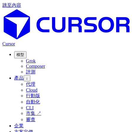
跳至內容
Cursor
模型
Grok
Composer
評測
產品
↓
代理
Cloud
行動版
自動化
CLI
市集
↗
審查
企業
方案定價