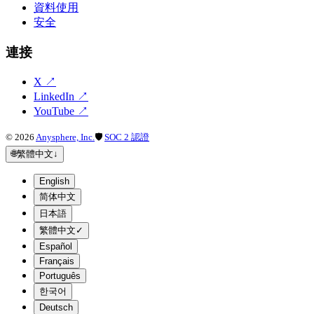
資料使用
安全
連接
X
↗
LinkedIn
↗
YouTube
↗
©
2026
Anysphere, Inc.
🛡
SOC 2 認證
🌐
繁體中文
↓
English
简体中文
日本語
繁體中文
✓
Español
Français
Português
한국어
Deutsch