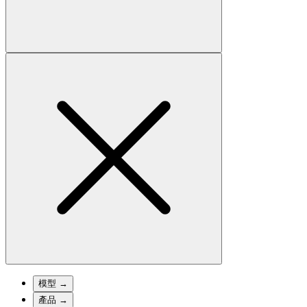
模型
→
產品
→