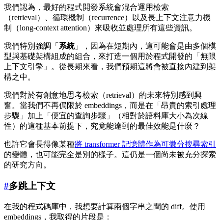
我們認為，最好的程式開發系統會混合運用檢索
（retrieval）、循環機制（recurrence）以及長上下文注意力機
制（long-context attention）來吸收並處理所有這些資訊。
我們特別強調「
系統
」，因為在短期內，這可能會是由多個模
型與基礎架構組成的組合，來打造一個用於程式開發的「無限
上下文引擎」。從長期來看，我們預期這將會被直接內建到架
構之中。
我們對於有創意地思考檢索（retrieval）的未來特別感到興
奮。當我們不再侷限於 embeddings，而是在「昂貴的索引處理
步驟」加上「便宜的查詢步驟」（相對於語料庫大小為次線
性）的這種基本前提下，究竟能達到的最佳效能是什麼？
也許它會長得像某種
將 transformer 記憶體作為可微分搜尋索引
的變體，也可能完全是別的樣子。這仍是一個尚未被充分探索
的研究方向。
#
多跳上下文
在我的程式碼庫中，我想要計算兩個字串之間的 diff。使用
embeddings，我取得的片段是：