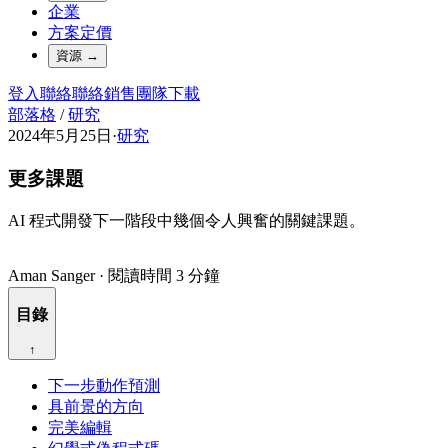
企業
方案定價
資源
→
登入
聯絡
聯絡銷售團隊
下載
部落格
/
研究
2024年5月25日
·
研究
更多課題
AI 程式開發下一階段中幾個令人興奮的關鍵課題。
Aman Sanger
·
閱讀時間 3 分鐘
目錄
↑
下一步動作預測
具前景的方向
完美編輯