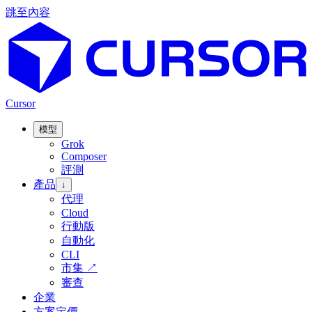
跳至內容
Cursor
模型
Grok
Composer
評測
產品
↓
代理
Cloud
行動版
自動化
CLI
市集
↗
審查
企業
方案定價