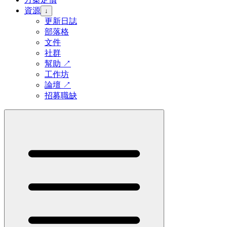
資源
↓
更新日誌
部落格
文件
社群
幫助
↗
工作坊
論壇
↗
招募職缺