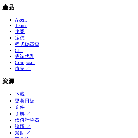
產品
Agent
Teams
企業
定價
程式碼審查
CLI
雲端代理
Composer
市集
↗
資源
下載
更新日誌
文件
了解
↗
價值計算器
論壇
↗
幫助
↗