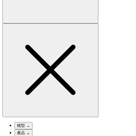
模型
→
產品
→