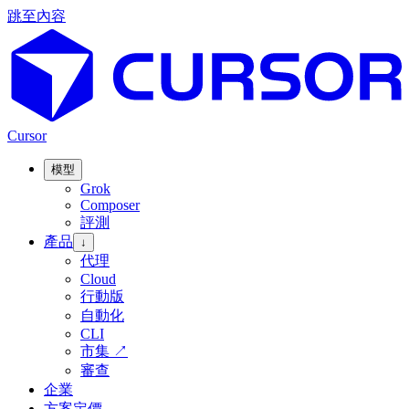
跳至內容
Cursor
模型
Grok
Composer
評測
產品
↓
代理
Cloud
行動版
自動化
CLI
市集
↗
審查
企業
方案定價