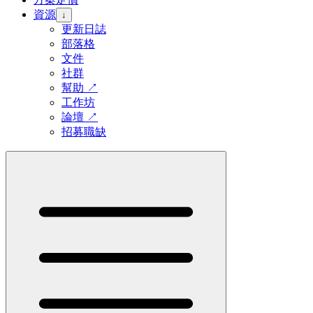
資源
↓
更新日誌
部落格
文件
社群
幫助
↗
工作坊
論壇
↗
招募職缺