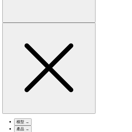
模型
→
產品
→