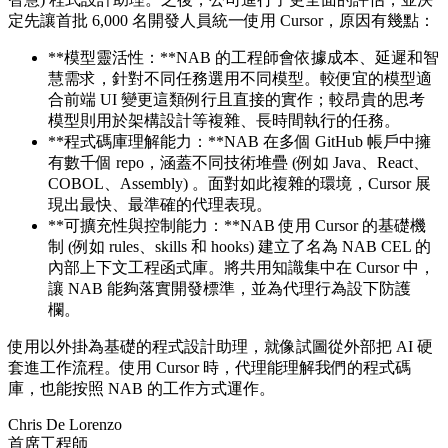
定先讓首批 6,000 名開發人員統一使用 Cursor，原因有幾點：
**模型靈活性：**NAB 的工程師會依據成本、延遲和智
慧需求，針對不同任務選用不同模型。較便宜的模型適
合前端 UI 變更這類例行且直接的實作；較昂貴的思考
模型則用於架構設計等複雜、長時間執行的任務。
**程式碼庫理解能力：**NAB 在多個 GitHub 帳戶中擁
有數千個 repo，涵蓋不同技術堆疊 (例如 Java、React、
COBOL、Assembly) 。面對如此複雜的環境，Cursor 展
現出最快、最準確的代理表現。
**可擴充性與控制能力：**NAB 使用 Cursor 的基礎機
制 (例如 rules、skills 和 hooks) 建立了名為 NAB CEL 的
內部上下文工程函式庫。將共用知識集中在 Cursor 中，
讓 NAB 能夠落實開發標準，並為代理行為設下防護
欄。
使用以外掛為基礎的程式設計助理，就像試圖從外部把 AI 硬
套進工作流程。使用 Cursor 時，代理能理解我們的程式碼
庫，也能按照 NAB 的工作方式運作。
Chris De Lorenzo
首席工程師