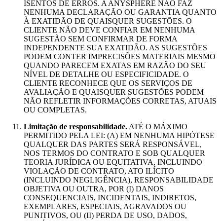
ISENTOS DE ERROS. A ANYSPHERE NÃO FAZ
NENHUMA DECLARAÇÃO OU GARANTIA QUANTO
À EXATIDÃO DE QUAISQUER SUGESTÕES. O
CLIENTE NÃO DEVE CONFIAR EM NENHUMA
SUGESTÃO SEM CONFIRMAR DE FORMA
INDEPENDENTE SUA EXATIDÃO. AS SUGESTÕES
PODEM CONTER IMPRECISÕES MATERIAIS MESMO
QUANDO PARECEM EXATAS EM RAZÃO DO SEU
NÍVEL DE DETALHE OU ESPECIFICIDADE. O
CLIENTE RECONHECE QUE OS SERVIÇOS DE
AVALIAÇÃO E QUAISQUER SUGESTÕES PODEM
NÃO REFLETIR INFORMAÇÕES CORRETAS, ATUAIS
OU COMPLETAS.
Limitação de responsabilidade.
ATÉ O MÁXIMO
PERMITIDO PELA LEI: (A) EM NENHUMA HIPÓTESE
QUALQUER DAS PARTES SERÁ RESPONSÁVEL,
NOS TERMOS DO CONTRATO E SOB QUALQUER
TEORIA JURÍDICA OU EQUITATIVA, INCLUINDO
VIOLAÇÃO DE CONTRATO, ATO ILÍCITO
(INCLUINDO NEGLIGÊNCIA), RESPONSABILIDADE
OBJETIVA OU OUTRA, POR (I) DANOS
CONSEQUENCIAIS, INCIDENTAIS, INDIRETOS,
EXEMPLARES, ESPECIAIS, AGRAVADOS OU
PUNITIVOS, OU (II) PERDA DE USO, DADOS,