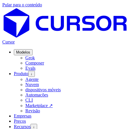
Pular para o conteúdo
Cursor
Modelos
Grok
Composer
Evals
Produto
↓
Agente
Nuvem
dispositivos móveis
Automações
CLI
Marketplace
↗
Revisão
Empresas
Preços
Recursos
↓