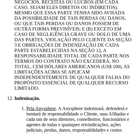
NEGÓCIOS, RECEITAS OU LUCROS (EM CADA
CASO, SEJAM ELES DIRETOS OU INDIRETOS),
MESMO QUE ESSA PARTE TENHA SIDO AVISADA
DA POSSIBILIDADE DE TAIS PERDAS OU DANOS,
OU QUE TAIS PERDAS OU DANOS FOSSEM DE
OUTRA FORMA PREVISÍVEIS; E (B) EXCETO EM
CASO DE NEGLIGÊNCIA GRAVE OU DOLO DE UMA
DAS PARTES, VIOLAÇÃO PELO CLIENTE DA SEÇÃO
3 E OBRIGAÇÕES DE INDENIZAÇÃO DE CADA
PARTE ESTABELECIDAS NA SEÇÃO 12, A
RESPONSABILIDADE TOTAL DE CADA PARTE NOS
TERMOS DO CONTRATO NÃO EXCEDERÁ, NO
TOTAL, CEM DÓLARES AMERICANOS (US$ 100). AS
LIMITAÇÕES ACIMA SE APLICAM
INDEPENDENTEMENTE DE QUALQUER FALHA DO
PROPÓSITO ESSENCIAL DE QUALQUER RECURSO
LIMITADO.
Indenização.
Pela Anysphere
. A Anysphere indenizará, defenderá e
isentará de responsabilidade o Cliente, suas Afiliadas e
cada um de seus diretores, conselheiros, funcionários e
agentes de todas e quaisquer reivindicações, ações
judiciais, perdas, danos, responsabilidades e custos