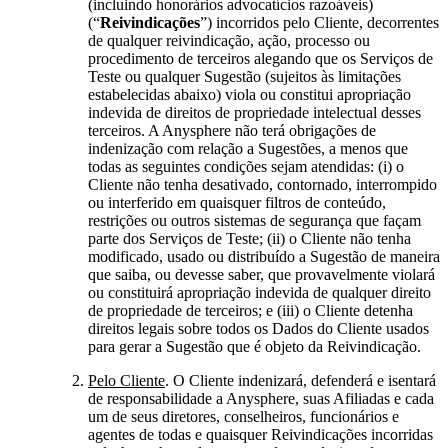
(incluindo honorários advocatícios razoáveis)
(“
Reivindicações
”) incorridos pelo Cliente, decorrentes
de qualquer reivindicação, ação, processo ou
procedimento de terceiros alegando que os Serviços de
Teste ou qualquer Sugestão (sujeitos às limitações
estabelecidas abaixo) viola ou constitui apropriação
indevida de direitos de propriedade intelectual desses
terceiros. A Anysphere não terá obrigações de
indenização com relação a Sugestões, a menos que
todas as seguintes condições sejam atendidas: (i) o
Cliente não tenha desativado, contornado, interrompido
ou interferido em quaisquer filtros de conteúdo,
restrições ou outros sistemas de segurança que façam
parte dos Serviços de Teste; (ii) o Cliente não tenha
modificado, usado ou distribuído a Sugestão de maneira
que saiba, ou devesse saber, que provavelmente violará
ou constituirá apropriação indevida de qualquer direito
de propriedade de terceiros; e (iii) o Cliente detenha
direitos legais sobre todos os Dados do Cliente usados
para gerar a Sugestão que é objeto da Reivindicação.
Pelo Cliente
. O Cliente indenizará, defenderá e isentará
de responsabilidade a Anysphere, suas Afiliadas e cada
um de seus diretores, conselheiros, funcionários e
agentes de todas e quaisquer Reivindicações incorridas