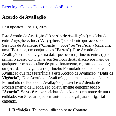
Fazer login
Contato
Fale com vendas
Baixar
Acordo de Avaliação
Last updated
June 13, 2025
Este Acordo de Avaliação (“
Acordo de Avaliação
”) é celebrado
entre Anysphere, Inc. (“
Anysphere
”) e o cliente que acessa os
Serviços de Avaliação (“
Cliente
”, “
você
” ou “
seu/sua
”) (cada um,
uma “
Parte
” e, em conjunto, as “
Partes
”). Este Acordo de
Avaliação entra em vigor na data que ocorrer primeiro entre: (a) o
primeiro acesso do Cliente aos Serviços de Avaliação por meio de
qualquer processo on-line de provisionamento, registro ou pedido;
ou (b) a data de vigência do primeiro Formulário de Pedido de
Avaliação que faça referência a este Acordo de Avaliação (“
Data de
Vigência
”). Este Acordo de Avaliação, juntamente com qualquer
Formulário de Pedido de Avaliação aplicável e o Adendo de
Processamento de Dados, são coletivamente denominados o
“
Acordo
”. Se você estiver celebrando o Acordo em nome de uma
entidade, você declara que tem autoridade legal para obrigar tal
entidade.
Definições.
Tal como utilizado neste Contrato: