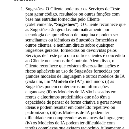
Sugestões
. O Cliente pode usar os Serviços de Teste
para gerar código, resultados ou outras funções com
base nas entradas fornecidas pelo Cliente
(coletivamente, “
Sugestões
”). O Cliente reconhece que
as Sugestões são geradas automaticamente por
tecnologia de aprendizado de máquina e podem ser
semelhantes ou idênticas às Sugestões fornecidas a
outros clientes, e nenhum direito sobre quaisquer
Sugestões geradas, fornecidas ou devolvidas pelos
Serviços de Teste para ou a outros clientes é concedido
ao Cliente nos termos do Contrato. Além disso, o
Cliente reconhece que existem diversas limitações e
riscos aplicáveis ao uso de Sugestões fornecidas por
grandes modelos de linguagem e outros modelos de IA
(cada um, um “
Modelo de IA
”), incluindo: (i) as
Sugestões podem conter erros ou informações
enganosas; (ii) os Modelos de IA são baseados em
regras e algoritmos predefinidos que não têm a
capacidade de pensar de forma criativa e gerar novas
ideias e podem resultar em conteúdo repetitivo ou
padronizado; (iii) os Modelos de IA podem ter
dificuldade em compreender as nuances da linguagem;
(iv) os Modelos de IA podem ter dificuldade com
tarefas complexas que exigem raciocínio, julgamento e