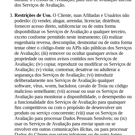
dos Serviços de Avaliação.
Restrições de Uso.
O Cliente, suas Afiliadas e Usuários não
poderão: (i) vender, alugar, arrendar, licenciar, distribuir,
fornecer acesso direto, sublicenciar ou de outra forma
disponibilizar os Serviços de Avaliação a qualquer terceiro,
exceto conforme permitido neste instrumento; (ii) realizar
engenharia reversa, descompilar, desmontar ou de outra forma
tentar obter o código-fonte ou APIs não públicas dos Serviços
de Avaliação; (iii) remover ou ocultar quaisquer avisos de
propriedade ou outros avisos contidos nos Serviços de
Avaliação; (iv) copiar, reproduzir ou modificar os Serviços de
Avaliação; (v) violar, contornar, desativar ou adulterar a
segurança dos Serviços de Avaliação; (vi) introduzir
deliberadamente nos Serviços de Avaliação qualquer
software, vírus, worm, backdoor, cavalo de Troia ou código
malicioso semelhante; (vii) acessar ou usar os Serviços de
Avaliação para monitorar a disponibilidade, o desempenho ou
a funcionalidade dos Serviços de Avaliação para quaisquer
fins competitivos ou com o propósito de desenvolver um
produto ou serviço concorrente; (viii) usar os Serviços de
Avaliação para processar Dados Pessoais Sensíveis; ou (ix)
usar os Serviços de Avaliação para enviar spam ou se
envolver em outras comunicações ilícitas, ou para processar
Dados do Cliente que sejam infratores ou de outra forma