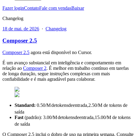
Fazer login
Contato
Fale com vendas
Baixar
Changelog
18 de mai. de 2026
·
Changelog
Composer 2.5
Composer 2.5
agora está disponível no Cursor.
É um avanço substancial em inteligência e comportamento em
relação ao
Composer 2
. É melhor em trabalho contínuo em tarefas
de longa duração, segue instruções complexas com mais
confiabilidade e é mais agradável para colaborar.
Standard:
0.50/
M
d
e
t
o
k
e
n
s
d
ee
n
t
r
a
d
a
,
2.50/M de tokens de
saída
Fast
(padrão):
3.00/
M
d
e
t
o
k
e
n
s
d
ee
n
t
r
a
d
a
,
15.00/M de tokens
de saída
O Composer 2.5 inclui o dobro de uso na primeira semana. Consulte