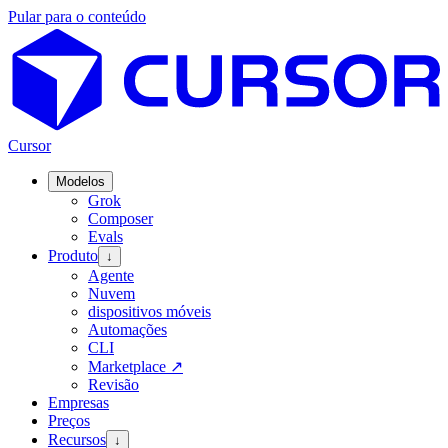
Pular para o conteúdo
Cursor
Modelos
Grok
Composer
Evals
Produto
↓
Agente
Nuvem
dispositivos móveis
Automações
CLI
Marketplace
↗
Revisão
Empresas
Preços
Recursos
↓