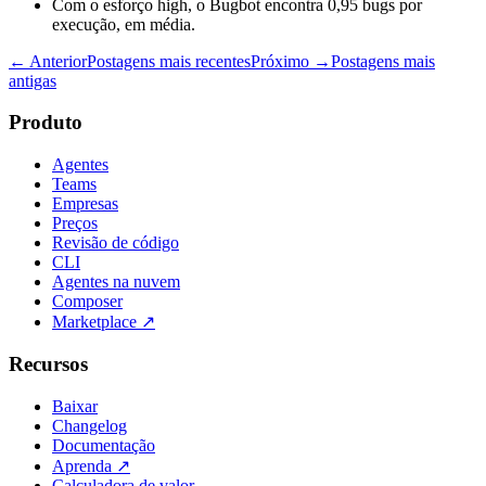
Com o esforço high, o Bugbot encontra 0,95 bugs por
execução, em média.
← Anterior
Postagens mais recentes
Próximo →
Postagens mais
antigas
Produto
Agentes
Teams
Empresas
Preços
Revisão de código
CLI
Agentes na nuvem
Composer
Marketplace
↗
Recursos
Baixar
Changelog
Documentação
Aprenda
↗
Calculadora de valor