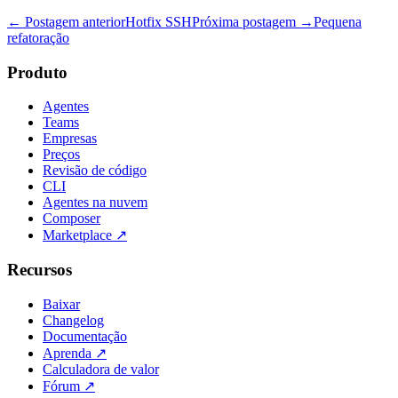
← Postagem anterior
Hotfix SSH
Próxima postagem →
Pequena
refatoração
Produto
Agentes
Teams
Empresas
Preços
Revisão de código
CLI
Agentes na nuvem
Composer
Marketplace
↗
Recursos
Baixar
Changelog
Documentação
Aprenda
↗
Calculadora de valor
Fórum
↗