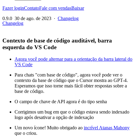
Fazer login
Contato
Fale com vendas
Baixar
0.9.0
30 de ago. de 2023
·
Changelog
Changelog
Contexto de base de código auditável, barra
esquerda do VS Code
Agora você pode alternar para a orientação da barra lateral do
VS Code
Para chats "com base de código", agora você pode ver o
contexto da base de código que o Cursor mostra ao GPT-4.
Esperamos que isso torne mais fácil obter respostas sobre a
base de código.
O campo de chave de API agora é do tipo senha
Corrigimos um bug em que o código estava sendo indexado
logo após desativar a opção de indexação
Um novo ícone! Muito obrigado ao
incrível Atanas Mahony
que o criou.