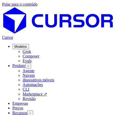
Pular para o conteúdo
Cursor
Modelos
Grok
Composer
Evals
Produto
↓
Agente
Nuvem
dispositivos móveis
Automações
CLI
Marketplace
↗
Revisão
Empresas
Preços
Recursos
↓