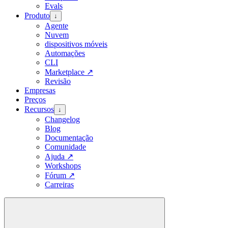
Evals
Produto
↓
Agente
Nuvem
dispositivos móveis
Automações
CLI
Marketplace
↗
Revisão
Empresas
Preços
Recursos
↓
Changelog
Blog
Documentação
Comunidade
Ajuda
↗
Workshops
Fórum
↗
Carreiras