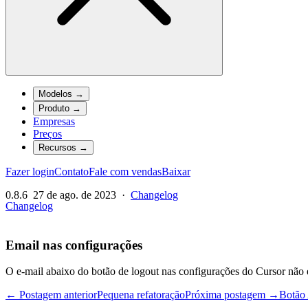
Modelos
→
Produto
→
Empresas
Preços
Recursos
→
Fazer login
Contato
Fale com vendas
Baixar
0.8.6
27 de ago. de 2023
·
Changelog
Changelog
Email nas configurações
O e-mail abaixo do botão de logout nas configurações do Cursor não 
← Postagem anterior
Pequena refatoração
Próxima postagem →
Botão