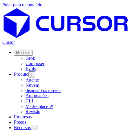
Pular para o conteúdo
Cursor
Modelos
Grok
Composer
Evals
Produto
↓
Agente
Nuvem
dispositivos móveis
Automações
CLI
Marketplace
↗
Revisão
Empresas
Preços
Recursos
↓