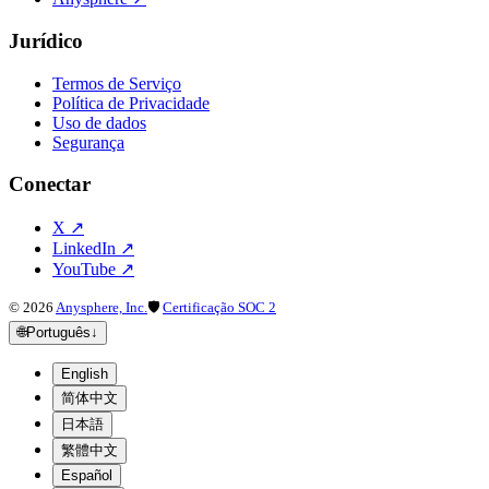
Jurídico
Termos de Serviço
Política de Privacidade
Uso de dados
Segurança
Conectar
X
↗
LinkedIn
↗
YouTube
↗
©
2026
Anysphere, Inc.
🛡
Certificação SOC 2
🌐
Português
↓
English
简体中文
日本語
繁體中文
Español