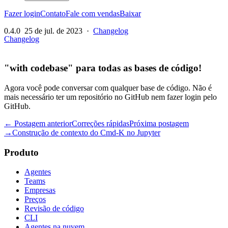
Fazer login
Contato
Fale com vendas
Baixar
0.4.0
25 de jul. de 2023
·
Changelog
Changelog
"with codebase" para todas as bases de código!
Agora você pode conversar com qualquer base de código. Não é
mais necessário ter um repositório no GitHub nem fazer login pelo
GitHub.
← Postagem anterior
Correções rápidas
Próxima postagem
→
Construção de contexto do Cmd-K no Jupyter
Produto
Agentes
Teams
Empresas
Preços
Revisão de código
CLI
Agentes na nuvem