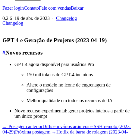
Fazer login
Contato
Fale com vendas
Baixar
0.2.6
19 de abr. de 2023
·
Changelog
Changelog
GPT-4 e Geração de Projetos (2023-04-19)
#
Novos recursos
GPT-4 agora disponível para usuários Pro
150 mil tokens de GPT-4 incluídos
Altere o modelo no ícone de engrenagem de
configurações
Melhor qualidade em todos os recursos de IA
Novo recurso experimental: gerar projetos inteiros a partir de
um único prompt
← Postagem anterior
Diffs em vários arquivos e SSH remoto (2023-
04-29)
Próxima postagem →
Hotfix da barra de rolagem (2023-04-