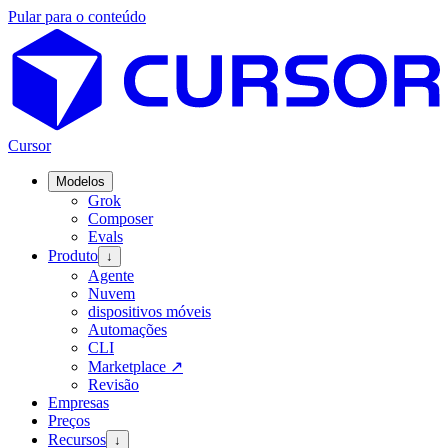
Pular para o conteúdo
Cursor
Modelos
Grok
Composer
Evals
Produto
↓
Agente
Nuvem
dispositivos móveis
Automações
CLI
Marketplace
↗
Revisão
Empresas
Preços
Recursos
↓