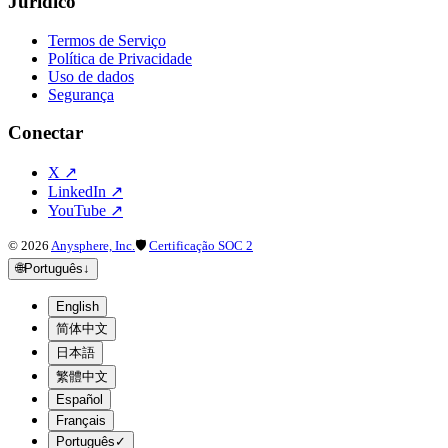
Jurídico
Termos de Serviço
Política de Privacidade
Uso de dados
Segurança
Conectar
X
↗
LinkedIn
↗
YouTube
↗
©
2026
Anysphere, Inc.
🛡
Certificação SOC 2
🌐
Português
↓
English
简体中文
日本語
繁體中文
Español
Français
Português
✓