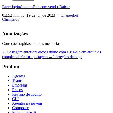
Fazer login
Contato
Fale com vendas
Baixar
0.2.52-nightly
19 de jul. de 2023
·
Changelog
Changelog
Atualizações
Correções rápidas e outras melhorias.
← Postagem anterior
Edições inline com GPT-4 e em arquivos
completos
Próxima postagem →
Correções de bugs
Produto
Agentes
Teams
Empresas
Preços
Revisão de código
CLI
Agentes na nuvem
Composer
Marketplace
↗