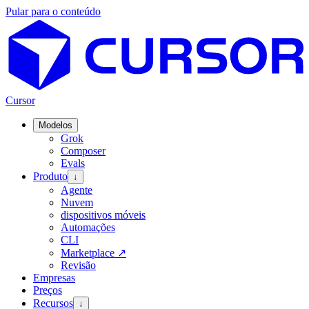
Pular para o conteúdo
Cursor
Modelos
Grok
Composer
Evals
Produto
↓
Agente
Nuvem
dispositivos móveis
Automações
CLI
Marketplace
↗
Revisão
Empresas
Preços
Recursos
↓