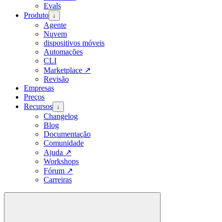
Evals
Produto
↓
Agente
Nuvem
dispositivos móveis
Automações
CLI
Marketplace
↗
Revisão
Empresas
Preços
Recursos
↓
Changelog
Blog
Documentação
Comunidade
Ajuda
↗
Workshops
Fórum
↗
Carreiras