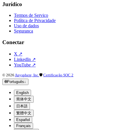
Jurídico
Termos de Serviço
Política de Privacidade
Uso de dados
Segurança
Conectar
X
↗
LinkedIn
↗
YouTube
↗
©
2026
Anysphere, Inc.
🛡
Certificação SOC 2
🌐
Português
↓
English
简体中文
日本語
繁體中文
Español
Français