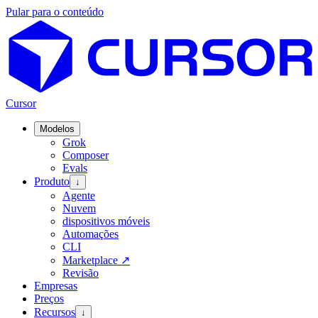
Pular para o conteúdo
Cursor
Modelos
Grok
Composer
Evals
Produto
↓
Agente
Nuvem
dispositivos móveis
Automações
CLI
Marketplace
↗
Revisão
Empresas
Preços
Recursos
↓