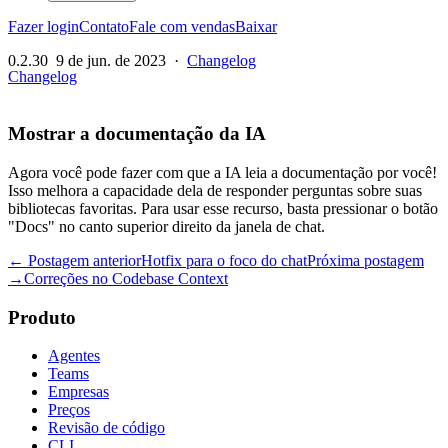
Fazer login
Contato
Fale com vendas
Baixar
0.2.30
9 de jun. de 2023
·
Changelog
Changelog
Mostrar a documentação da IA
Agora você pode fazer com que a IA leia a documentação por você!
Isso melhora a capacidade dela de responder perguntas sobre suas
bibliotecas favoritas. Para usar esse recurso, basta pressionar o botão
"Docs" no canto superior direito da janela de chat.
← Postagem anterior
Hotfix para o foco do chat
Próxima postagem
→
Correções no Codebase Context
Produto
Agentes
Teams
Empresas
Preços
Revisão de código
CLI