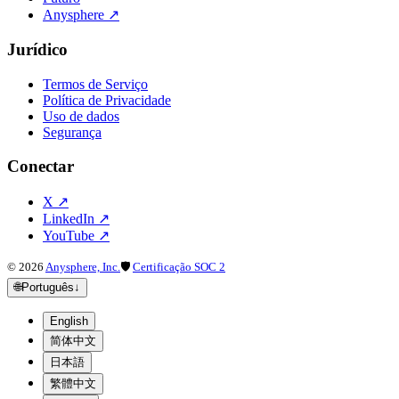
Anysphere
↗
Jurídico
Termos de Serviço
Política de Privacidade
Uso de dados
Segurança
Conectar
X
↗
LinkedIn
↗
YouTube
↗
©
2026
Anysphere, Inc.
🛡
Certificação SOC 2
🌐
Português
↓
English
简体中文
日本語
繁體中文