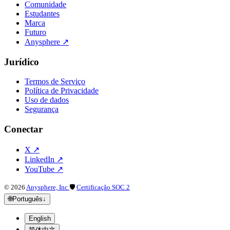
Comunidade
Estudantes
Marca
Futuro
Anysphere
↗
Jurídico
Termos de Serviço
Política de Privacidade
Uso de dados
Segurança
Conectar
X
↗
LinkedIn
↗
YouTube
↗
©
2026
Anysphere, Inc.
🛡
Certificação SOC 2
🌐
Português
↓
English
简体中文