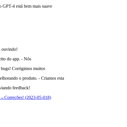
a o GPT-4 está bem mais suave
s ouvindo!
ito do app. - Nós
e bugs! Corrigimos muitos
elhorando o produto. - Criamos esta
nviando feedback!
 →
Correções! (2023-05-018)