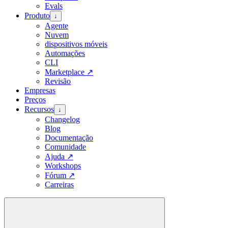
Evals
Produto
↓
Agente
Nuvem
dispositivos móveis
Automações
CLI
Marketplace
↗
Revisão
Empresas
Preços
Recursos
↓
Changelog
Blog
Documentação
Comunidade
Ajuda
↗
Workshops
Fórum
↗
Carreiras