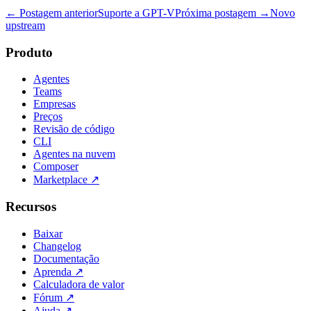
← Postagem anterior
Suporte a GPT-V
Próxima postagem →
Novo
upstream
Produto
Agentes
Teams
Empresas
Preços
Revisão de código
CLI
Agentes na nuvem
Composer
Marketplace
↗
Recursos
Baixar
Changelog
Documentação
Aprenda
↗
Calculadora de valor
Fórum
↗
Ajuda
↗