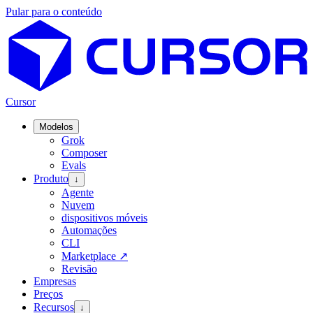
Pular para o conteúdo
Cursor
Modelos
Grok
Composer
Evals
Produto
↓
Agente
Nuvem
dispositivos móveis
Automações
CLI
Marketplace
↗
Revisão
Empresas
Preços
Recursos
↓