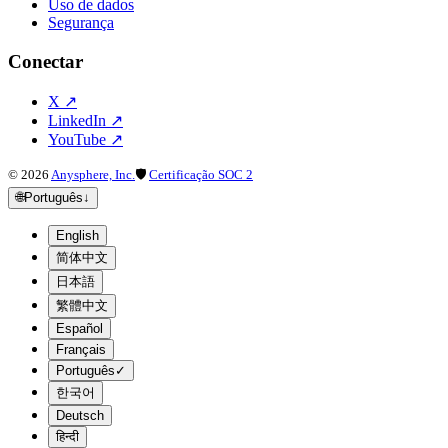
Uso de dados
Segurança
Conectar
X
↗
LinkedIn
↗
YouTube
↗
©
2026
Anysphere, Inc.
🛡
Certificação SOC 2
🌐
Português
↓
English
简体中文
日本語
繁體中文
Español
Français
Português
✓
한국어
Deutsch
हिन्दी