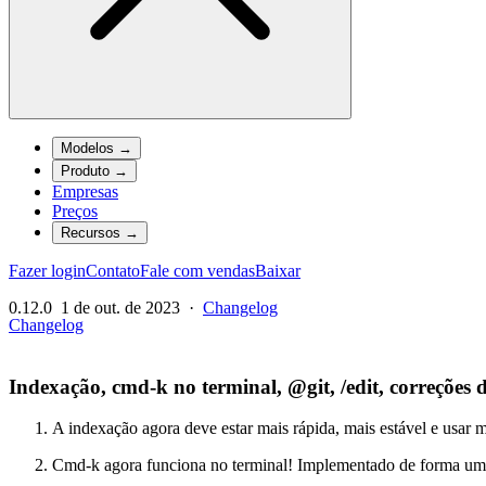
Modelos
→
Produto
→
Empresas
Preços
Recursos
→
Fazer login
Contato
Fale com vendas
Baixar
0.12.0
1 de out. de 2023
·
Changelog
Changelog
Indexação, cmd-k no terminal, @git, /edit, correções 
A indexação agora deve estar mais rápida, mais estável e usar
Cmd-k agora funciona no terminal! Implementado de forma um 