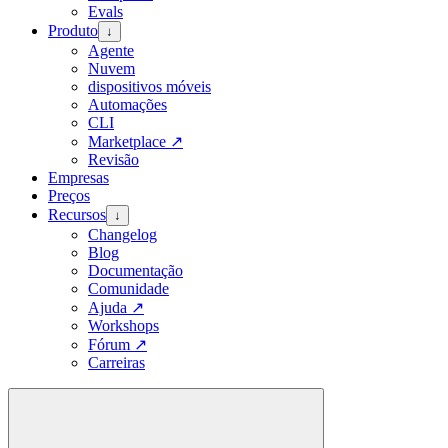
Evals
Produto
↓
Agente
Nuvem
dispositivos móveis
Automações
CLI
Marketplace
↗
Revisão
Empresas
Preços
Recursos
↓
Changelog
Blog
Documentação
Comunidade
Ajuda
↗
Workshops
Fórum
↗
Carreiras