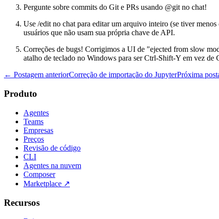
Pergunte sobre commits do Git e PRs usando @git no chat!
Use /edit no chat para editar um arquivo inteiro (se tiver meno
usuários que não usam sua própria chave de API.
Correções de bugs! Corrigimos a UI de "ejected from slow mode
atalho de teclado no Windows para ser Ctrl-Shift-Y em vez de C
← Postagem anterior
Correção de importação do Jupyter
Próxima pos
Produto
Agentes
Teams
Empresas
Preços
Revisão de código
CLI
Agentes na nuvem
Composer
Marketplace
↗
Recursos