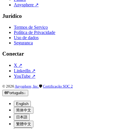
Anysphere
↗
Jurídico
Termos de Serviço
Política de Privacidade
Uso de dados
Segurança
Conectar
X
↗
LinkedIn
↗
YouTube
↗
©
2026
Anysphere, Inc.
🛡
Certificação SOC 2
🌐
Português
↓
English
简体中文
日本語
繁體中文