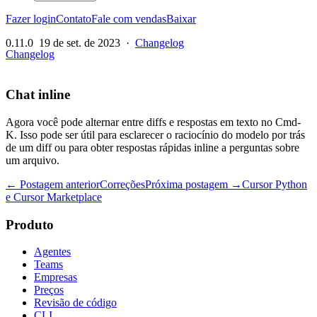
Fazer login
Contato
Fale com vendas
Baixar
0.11.0
19 de set. de 2023
·
Changelog
Changelog
Chat inline
Agora você pode alternar entre diffs e respostas em texto no Cmd-
K. Isso pode ser útil para esclarecer o raciocínio do modelo por trás
de um diff ou para obter respostas rápidas inline a perguntas sobre
um arquivo.
← Postagem anterior
Correções
Próxima postagem →
Cursor Python
e Cursor Marketplace
Produto
Agentes
Teams
Empresas
Preços
Revisão de código
CLI