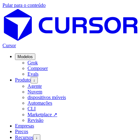
Pular para o conteúdo
Cursor
Modelos
Grok
Composer
Evals
Produto
↓
Agente
Nuvem
dispositivos móveis
Automações
CLI
Marketplace
↗
Revisão
Empresas
Preços
Recursos
↓