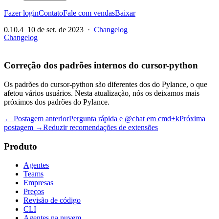
Fazer login
Contato
Fale com vendas
Baixar
0.10.4
10 de set. de 2023
·
Changelog
Changelog
Correção dos padrões internos do cursor-python
Os padrões do cursor-python são diferentes dos do Pylance, o que
afetou vários usuários. Nesta atualização, nós os deixamos mais
próximos dos padrões do Pylance.
← Postagem anterior
Pergunta rápida e @chat em cmd+k
Próxima
postagem →
Reduzir recomendações de extensões
Produto
Agentes
Teams
Empresas
Preços
Revisão de código
CLI
Agentes na nuvem