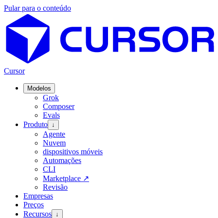
Pular para o conteúdo
Cursor
Modelos
Grok
Composer
Evals
Produto
↓
Agente
Nuvem
dispositivos móveis
Automações
CLI
Marketplace
↗
Revisão
Empresas
Preços
Recursos
↓