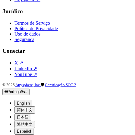
Jurídico
Termos de Serviço
Política de Privacidade
Uso de dados
Segurança
Conectar
X
↗
LinkedIn
↗
YouTube
↗
©
2026
Anysphere, Inc.
🛡
Certificação SOC 2
🌐
Português
↓
English
简体中文
日本語
繁體中文
Español