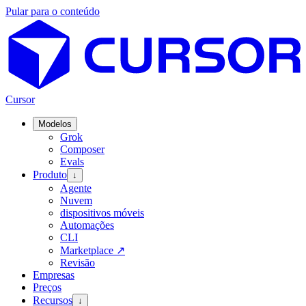
Pular para o conteúdo
Cursor
Modelos
Grok
Composer
Evals
Produto
↓
Agente
Nuvem
dispositivos móveis
Automações
CLI
Marketplace
↗
Revisão
Empresas
Preços
Recursos
↓