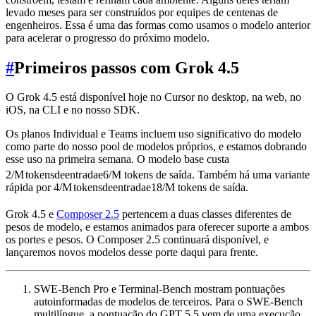
levado meses para ser construídos por equipes de centenas de
engenheiros. Essa é uma das formas como usamos o modelo anterior
para acelerar o progresso do próximo modelo.
#
Primeiros passos com Grok 4.5
O Grok 4.5 está disponível hoje no Cursor no desktop, na web, no
iOS, na CLI e no nosso SDK.
Os planos Individual e Teams incluem uso significativo do modelo
como parte do nosso pool de modelos próprios, e estamos dobrando
esse uso na primeira semana. O modelo base custa
2/
M
t
o
k
e
n
s
d
ee
n
t
r
a
d
a
e
6/M tokens de saída. Também há uma variante
rápida por
4/
M
t
o
k
e
n
s
d
ee
n
t
r
a
d
a
e
18/M tokens de saída.
Grok 4.5 e
Composer 2.5
pertencem a duas classes diferentes de
pesos de modelo, e estamos animados para oferecer suporte a ambos
os portes e pesos. O Composer 2.5 continuará disponível, e
lançaremos novos modelos desse porte daqui para frente.
SWE-Bench Pro e Terminal-Bench mostram pontuações
autoinformadas de modelos de terceiros. Para o SWE-Bench
multilíngue, a pontuação do GPT 5.5 vem de uma execução