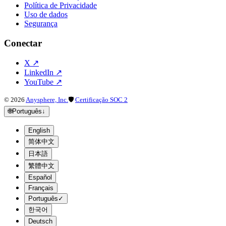
Política de Privacidade
Uso de dados
Segurança
Conectar
X
↗
LinkedIn
↗
YouTube
↗
©
2026
Anysphere, Inc.
🛡
Certificação SOC 2
🌐
Português
↓
English
简体中文
日本語
繁體中文
Español
Français
Português
✓
한국어
Deutsch