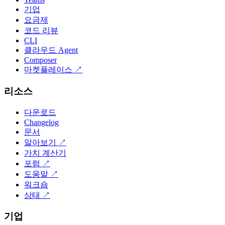
기업
요금제
코드 리뷰
CLI
클라우드 Agent
Composer
마켓플레이스
↗
리소스
다운로드
Changelog
문서
알아보기
↗
가치 계산기
포럼
↗
도움말
↗
워크숍
상태
↗
기업