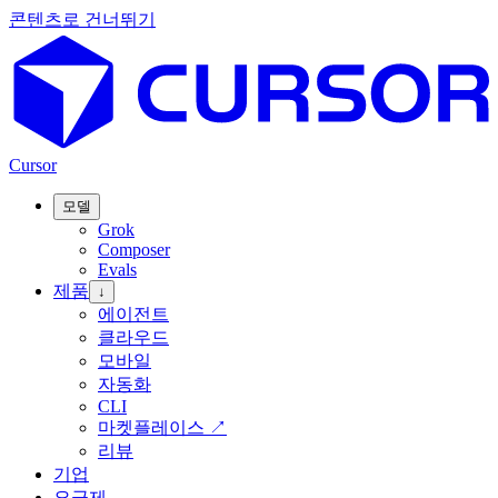
콘텐츠로 건너뛰기
Cursor
모델
Grok
Composer
Evals
제품
↓
에이전트
클라우드
모바일
자동화
CLI
마켓플레이스
↗
리뷰
기업
요금제