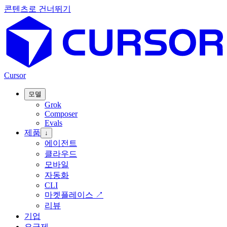
콘텐츠로 건너뛰기
Cursor
모델
Grok
Composer
Evals
제품
↓
에이전트
클라우드
모바일
자동화
CLI
마켓플레이스
↗
리뷰
기업
요금제