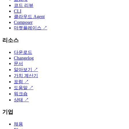
코드 리뷰
CLI
클라우드 Agent
Composer
마켓플레이스
↗
리소스
다운로드
Changelog
문서
알아보기
↗
가치 계산기
포럼
↗
도움말
↗
워크숍
상태
↗
기업
채용