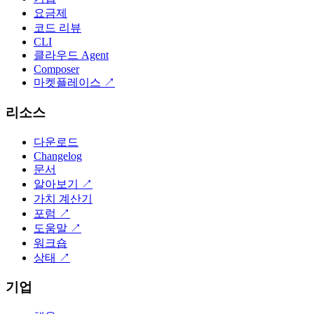
요금제
코드 리뷰
CLI
클라우드 Agent
Composer
마켓플레이스
↗
리소스
다운로드
Changelog
문서
알아보기
↗
가치 계산기
포럼
↗
도움말
↗
워크숍
상태
↗
기업