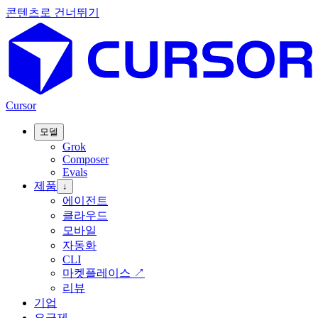
콘텐츠로 건너뛰기
Cursor
모델
Grok
Composer
Evals
제품
↓
에이전트
클라우드
모바일
자동화
CLI
마켓플레이스
↗
리뷰
기업
요금제