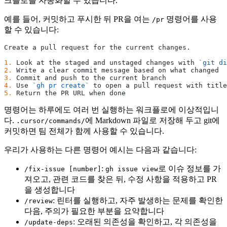
크플로를 자동화할 수 있습니다.
예를 들어, 커밋하고 푸시한 뒤 PR을 여는
명령어를 사용
/pr
할 수 있습니다:
Create a pull request for the current changes.
1.
 Look at the staged and unstaged changes with 
`git di
2.
 Write a clear commit message based on what changed
3.
 Commit and push to the current branch
4.
 Use 
`gh pr create`
 to open a pull request with title
5.
 Return the PR URL when done
명령어는 하루에도 여러 번 실행하는 워크플로에 이상적입니
다.
에 Markdown 파일로 저장해 두고 git에
.cursor/commands/
커밋하면 팀 전체가 함께 사용할 수 있습니다.
우리가 사용하는 다른 명령어 예시는 다음과 같습니다:
:
로 이슈 정보를 가
/fix-issue [number]
gh issue view
져오고, 관련 코드를 찾은 뒤, 수정 사항을 적용하고 PR
을 생성합니다
: 린터를 실행하고, 자주 발생하는 문제를 확인한
/review
다음, 주의가 필요한 부분을 요약합니다
: 오래된 의존성을 확인하고, 각 의존성을
/update-deps