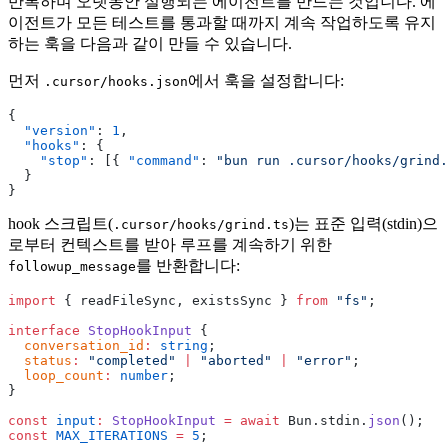
반복하며 오랫동안 실행되는 에이전트를 만드는 것입니다. 에
이전트가 모든 테스트를 통과할 때까지 계속 작업하도록 유지
하는 훅을 다음과 같이 만들 수 있습니다.
먼저
에서 훅을 설정합니다:
.cursor/hooks.json
{
  "version"
: 
1
,
  "hooks"
: {
    "stop"
: [{ 
"command"
: 
"bun run .cursor/hooks/grind.
  }
}
hook 스크립트(
)는 표준 입력(stdin)으
.cursor/hooks/grind.ts
로부터 컨텍스트를 받아 루프를 계속하기 위한
를 반환합니다:
followup_message
import
 { readFileSync, existsSync } 
from
 "fs"
;
interface
 StopHookInput
 {
  conversation_id
:
 string
;
  status
:
 "completed"
 |
 "aborted"
 |
 "error"
;
  loop_count
:
 number
;
}
const
 input
:
 StopHookInput
 =
 await
 Bun.stdin.
json
();
const
 MAX_ITERATIONS
 =
 5
;