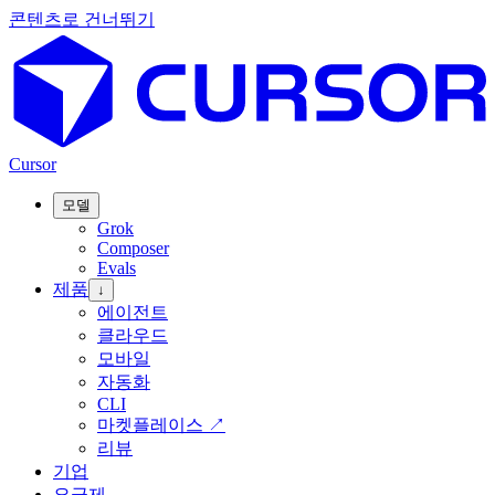
콘텐츠로 건너뛰기
Cursor
모델
Grok
Composer
Evals
제품
↓
에이전트
클라우드
모바일
자동화
CLI
마켓플레이스
↗
리뷰
기업
요금제