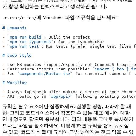
가 항상 확인하는 컨텍스트라고 생각하면 됩니다.
에 Markdown 파일로 규칙을 만드세요:
.cursor/rules/
# Commands
-
 `npm run build`
: Build the project
-
 `npm run typecheck`
: Run the typechecker
-
 `npm run test`
: Run tests (prefer single test files f
# Code style
-
 Use ES modules (import/export), not CommonJS (require
-
 Destructure imports when possible: 
`import { foo } fr
-
 See 
`components/Button.tsx`
 for canonical component s
# Workflow
-
 Always typecheck after making a series of code change
-
 API routes go in 
`app/api/`
 following existing patter
규칙은 필수 요소에만 집중하세요. 실행할 명령, 따라야 할 패
턴, 그리고 코드베이스에서 참조할 수 있는 대표 예시에 대한
안내 정도만 담으면 충분합니다. 파일 내용을 그대로 복사하기
보다는 파일을 참조하세요. 이렇게 하면 규칙을 짧게 유지할
수 있고, 코드가 바뀔 때 규칙이 금방 낡아지는 것도 막을 수 있