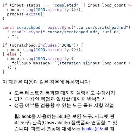
if
 (input.status 
!==
 "completed"
 ||
 input.loop_count 
>=
  console.
log
(
JSON
.
stringify
({}));
  process.
exit
(
0
);
}
const
 scratchpad
 =
 existsSync
(
".cursor/scratchpad.md"
)
  ?
 readFileSync
(
".cursor/scratchpad.md"
, 
"utf-8"
)
  :
 ""
;
if
 (scratchpad.
includes
(
"DONE"
)) {
  console.
log
(
JSON
.
stringify
({}));
} 
else
 {
  console.
log
(
JSON
.
stringify
({
    followup_message: 
`[Iteration ${
input
.
loop_count
 +
 
  }));
}
이 패턴은 다음과 같은 경우에 유용합니다:
모든 테스트가 통과할 때까지 실행하고 수정하기
UI가 디자인 목업과 일치할 때까지 반복하기
성공 여부를 검증할 수 있는 모든 목표 지향 작업
팁:
hook을 사용하는 Skill은 보안 도구, 시크릿 관
리 도구, 관측(Observability) 플랫폼과 연동할 수 있
습니다. 파트너 연동에 대해서는
hooks 문서
를 참