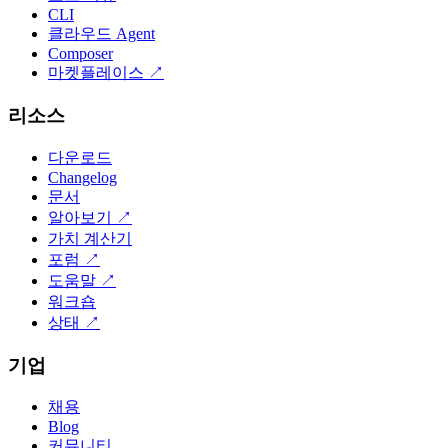
CLI
클라우드 Agent
Composer
마켓플레이스
↗
리소스
다운로드
Changelog
문서
알아보기
↗
가치 계산기
포럼
↗
도움말
↗
워크숍
상태
↗
기업
채용
Blog
커뮤니티