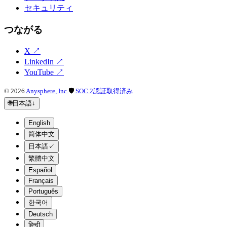
セキュリティ
つながる
X
↗
LinkedIn
↗
YouTube
↗
©
2026
Anysphere, Inc.
🛡
SOC 2認証取得済み
🌐
日本語
↓
English
简体中文
日本語
✓
繁體中文
Español
Français
Português
한국어
Deutsch
हिन्दी