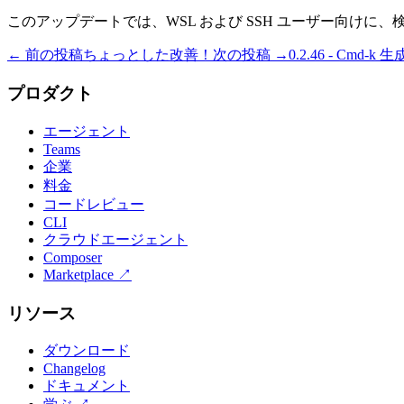
このアップデートでは、WSL および SSH ユーザー向けに、検索
← 前の投稿
ちょっとした改善！
次の投稿 →
0.2.46 - Cmd
プロダクト
エージェント
Teams
企業
料金
コードレビュー
CLI
クラウドエージェント
Composer
Marketplace
↗
リソース
ダウンロード
Changelog
ドキュメント