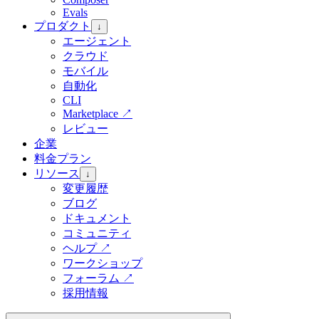
Evals
プロダクト
↓
エージェント
クラウド
モバイル
自動化
CLI
Marketplace
↗
レビュー
企業
料金プラン
リソース
↓
変更履歴
ブログ
ドキュメント
コミュニティ
ヘルプ
↗
ワークショップ
フォーラム
↗
採用情報