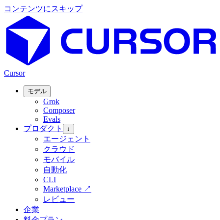
コンテンツにスキップ
Cursor
モデル
Grok
Composer
Evals
プロダクト
↓
エージェント
クラウド
モバイル
自動化
CLI
Marketplace
↗
レビュー
企業
料金プラン