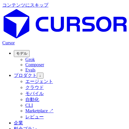
コンテンツにスキップ
Cursor
モデル
Grok
Composer
Evals
プロダクト
↓
エージェント
クラウド
モバイル
自動化
CLI
Marketplace
↗
レビュー
企業
料金プラン