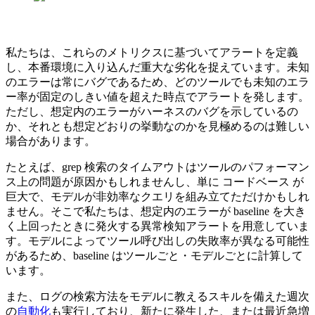
私たちは、これらのメトリクスに基づいてアラートを定義
し、本番環境に入り込んだ重大な劣化を捉えています。未知
のエラーは常にバグであるため、どのツールでも未知のエラ
ー率が固定のしきい値を超えた時点でアラートを発します。
ただし、想定内のエラーがハーネスのバグを示しているの
か、それとも想定どおりの挙動なのかを見極めるのは難しい
場合があります。
たとえば、grep 検索のタイムアウトはツールのパフォーマン
ス上の問題が原因かもしれませんし、単に コードベース が
巨大で、モデルが非効率なクエリを組み立てただけかもしれ
ません。そこで私たちは、想定内のエラーが baseline を大き
く上回ったときに発火する異常検知アラートを用意していま
す。モデルによってツール呼び出しの失敗率が異なる可能性
があるため、baseline はツールごと・モデルごとに計算して
います。
また、ログの検索方法をモデルに教えるスキルを備えた週次
の
自動化
も実行しており、新たに発生した、または最近急増