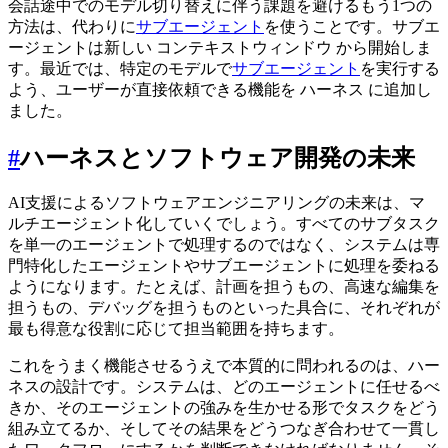
会話途中でのモデル切り替えに伴う課題を避けるもう1つの
方法は、代わりに
サブエージェント
を使うことです。サブエ
ージェントは新しい コンテキストウィンドウ から開始しま
す。最近では、特定のモデルで
サブエージェント
を実行する
よう、ユーザーが直接依頼できる機能を ハーネス に追加し
ました。
#
ハーネスとソフトウェア開発の未来
AI支援によるソフトウェアエンジニアリングの未来は、マ
ルチエージェント化していくでしょう。すべてのサブタスク
を単一のエージェントで処理するのではなく、システムは専
門特化したエージェントやサブエージェントに処理を委ねる
ようになります。たとえば、計画を担うもの、高速な編集を
担うもの、デバッグを担うものといった具合に、それぞれが
最も得意な役割に応じて担当範囲を持ちます。
これをうまく機能させるうえで本質的に問われるのは、ハー
ネスの設計です。システムは、どのエージェントに任せるべ
きか、そのエージェントの強みを生かせる形でタスクをどう
組み立てるか、そしてその結果をどうつなぎ合わせて一貫し