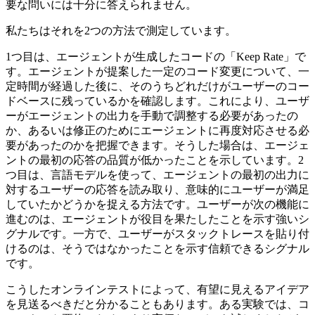
要な問いには十分に答えられません。
私たちはそれを2つの方法で測定しています。
1つ目は、エージェントが生成したコードの「Keep Rate」で
す。エージェントが提案した一定のコード変更について、一
定時間が経過した後に、そのうちどれだけがユーザーのコー
ドベースに残っているかを確認します。これにより、ユーザ
ーがエージェントの出力を手動で調整する必要があったの
か、あるいは修正のためにエージェントに再度対応させる必
要があったのかを把握できます。そうした場合は、エージェ
ントの最初の応答の品質が低かったことを示しています。2
つ目は、言語モデルを使って、エージェントの最初の出力に
対するユーザーの応答を読み取り、意味的にユーザーが満足
していたかどうかを捉える方法です。ユーザーが次の機能に
進むのは、エージェントが役目を果たしたことを示す強いシ
グナルです。一方で、ユーザーがスタックトレースを貼り付
けるのは、そうではなかったことを示す信頼できるシグナル
です。
こうしたオンラインテストによって、有望に見えるアイデア
を見送るべきだと分かることもあります。ある実験では、コ