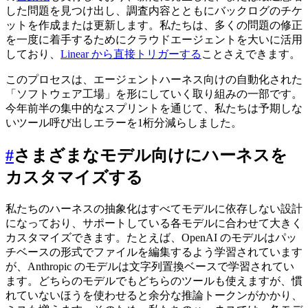
した問題を見つけ出し、調査内容とともにバックログのチケ
ットを作成または更新します。私たちは、多くの問題の修正
を一度に着手するためにクラウドエージェントを大いに活用
しており、
Linear から直接トリガーする
ことさえできます。
このプロセスは、エージェントハーネス向けの自動化された
「ソフトウェア工場」を形にしていく取り組みの一部です。
今年前半の集中的なスプリントを通じて、私たちは予期しな
いツール呼び出しエラーを1桁分減らしました。
#
さまざまなモデル向けにハーネスを
カスタマイズする
私たちのハーネスの抽象化はすべてモデルに依存しない設計
になっており、サポートしている各モデルに合わせて大きく
カスタマイズできます。たとえば、OpenAI のモデルはパッ
チベースの形式でファイルを編集するよう学習されています
が、Anthropic のモデルは文字列置換ベースで学習されてい
ます。どちらのモデルでもどちらのツールも使えますが、慣
れていないほうを使わせると余分な推論トークンがかかり、