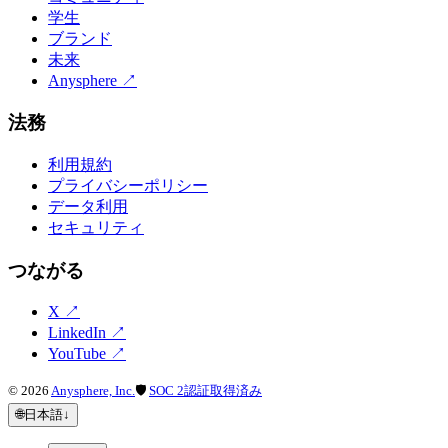
学生
ブランド
未来
Anysphere
↗
法務
利用規約
プライバシーポリシー
データ利用
セキュリティ
つながる
X
↗
LinkedIn
↗
YouTube
↗
©
2026
Anysphere, Inc.
🛡
SOC 2認証取得済み
🌐
日本語
↓