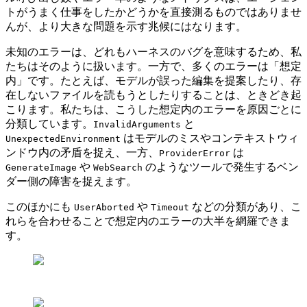
トがうまく仕事をしたかどうかを直接測るものではありませ
んが、より大きな問題を示す兆候にはなります。
未知のエラーは、どれもハーネスのバグを意味するため、私
たちはそのように扱います。一方で、多くのエラーは「想定
内」です。たとえば、モデルが誤った編集を提案したり、存
在しないファイルを読もうとしたりすることは、ときどき起
こります。私たちは、こうした想定内のエラーを原因ごとに
分類しています。
と
InvalidArguments
はモデルのミスやコンテキストウィ
UnexpectedEnvironment
ンドウ内の矛盾を捉え、一方、
は
ProviderError
や
のようなツールで発生するベン
GenerateImage
WebSearch
ダー側の障害を捉えます。
このほかにも
や
などの分類があり、こ
UserAborted
Timeout
れらを合わせることで想定内のエラーの大半を網羅できま
す。