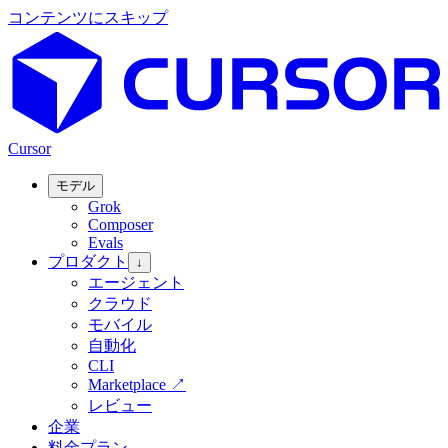
コンテンツにスキップ
Cursor
モデル
Grok
Composer
Evals
プロダクト
↓
エージェント
クラウド
モバイル
自動化
CLI
Marketplace
↗
レビュー
企業
料金プラン