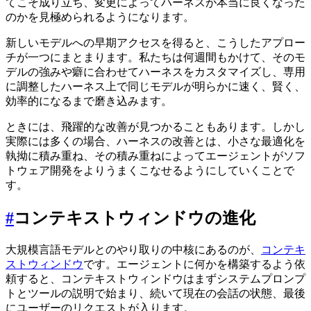
てこそ成り立ち、変更によってハーネスが本当に良くなった
のかを見極められるようになります。
新しいモデルへの早期アクセスを得ると、こうしたアプロー
チが一つにまとまります。私たちは何週間もかけて、そのモ
デルの強みや癖に合わせてハーネスをカスタマイズし、専用
に調整したハーネス上で同じモデルが明らかに速く、賢く、
効率的になるまで磨き込みます。
ときには、飛躍的な改善が見つかることもあります。しかし
実際には多くの場合、ハーネスの改善とは、小さな最適化を
執拗に積み重ね、その積み重ねによってエージェントがソフ
トウェア開発をよりうまくこなせるようにしていくことで
す。
#
コンテキストウィンドウの進化
大規模言語モデルとのやり取りの中核にあるのが、
コンテキ
ストウィンドウ
です。エージェントに何かを構築するよう依
頼すると、コンテキストウィンドウはまずシステムプロンプ
トとツールの説明で始まり、続いて現在の会話の状態、最後
にユーザーのリクエストが入ります。