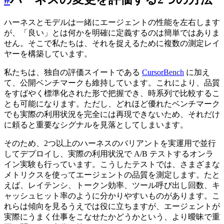
ハーネスとモデルは一緒にエージェントの性能を左右します
が、「良い」とは何かを明確に定義するのは簡単ではありま
せん。そこで私たちは、それを捉えるために複数の測定レイ
ヤーを構築しています。
私たちは、独自の評価スイートである
CursorBench
に加え
て、公開ベンチマークも維持しています。これにより、品質
をすばやく標準化された形で把握でき、時系列で比較するこ
とも可能になります。ただし、どれほど優れたベンチマーク
でも実際の利用状況を完全には再現できないため、それだけ
に頼ると重要なシグナルを見落としてしまいます。
そのため、2つ以上のハーネスのバリアントを実運用で並行
してデプロイし、実際の利用状況で A/B テストするオンラ
イン実験も行っています。こうしたテストでは、さまざまな
メトリクスを使ってエージェントの品質を測定します。たと
えば、レイテンシ、トークン効率、ツール呼び出し回数、キ
ャッシュヒット率のように分かりやすいものがあります。こ
れらは傾向を見るうえでは役に立ちますが、エージェントが
実際にうまく仕事をこなせたかどうかという、より曖昧で重