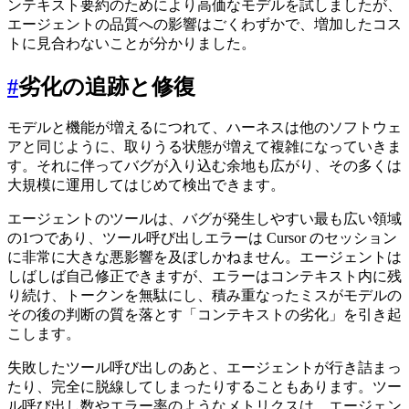
ンテキスト要約のためにより高価なモデルを試しましたが、
エージェントの品質への影響はごくわずかで、増加したコス
トに見合わないことが分かりました。
#
劣化の追跡と修復
モデルと機能が増えるにつれて、ハーネスは他のソフトウェ
アと同じように、取りうる状態が増えて複雑になっていきま
す。それに伴ってバグが入り込む余地も広がり、その多くは
大規模に運用してはじめて検出できます。
エージェントのツールは、バグが発生しやすい最も広い領域
の1つであり、ツール呼び出しエラーは Cursor のセッション
に非常に大きな悪影響を及ぼしかねません。エージェントは
しばしば自己修正できますが、エラーはコンテキスト内に残
り続け、トークンを無駄にし、積み重なったミスがモデルの
その後の判断の質を落とす「コンテキストの劣化」を引き起
こします。
失敗したツール呼び出しのあと、エージェントが行き詰まっ
たり、完全に脱線してしまったりすることもあります。ツー
ル呼び出し数やエラー率のようなメトリクスは、エージェン