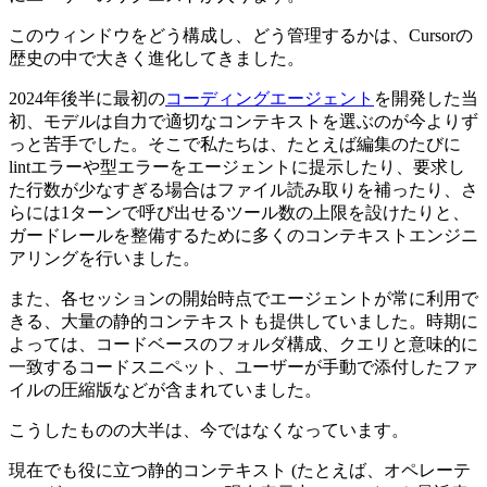
このウィンドウをどう構成し、どう管理するかは、Cursorの
歴史の中で大きく進化してきました。
2024年後半に最初の
コーディングエージェント
を開発した当
初、モデルは自力で適切なコンテキストを選ぶのが今よりず
っと苦手でした。そこで私たちは、たとえば編集のたびに
lintエラーや型エラーをエージェントに提示したり、要求し
た行数が少なすぎる場合はファイル読み取りを補ったり、さ
らには1ターンで呼び出せるツール数の上限を設けたりと、
ガードレールを整備するために多くのコンテキストエンジニ
アリングを行いました。
また、各セッションの開始時点でエージェントが常に利用で
きる、大量の静的コンテキストも提供していました。時期に
よっては、コードベースのフォルダ構成、クエリと意味的に
一致するコードスニペット、ユーザーが手動で添付したファ
イルの圧縮版などが含まれていました。
こうしたものの大半は、今ではなくなっています。
現在でも役に立つ静的コンテキスト (たとえば、オペレーテ