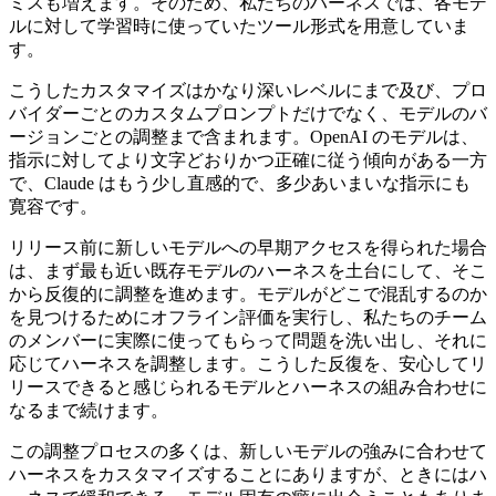
ミスも増えます。そのため、私たちのハーネスでは、各モデ
ルに対して学習時に使っていたツール形式を用意していま
す。
こうしたカスタマイズはかなり深いレベルにまで及び、プロ
バイダーごとのカスタムプロンプトだけでなく、モデルのバ
ージョンごとの調整まで含まれます。OpenAI のモデルは、
指示に対してより文字どおりかつ正確に従う傾向がある一方
で、Claude はもう少し直感的で、多少あいまいな指示にも
寛容です。
リリース前に新しいモデルへの早期アクセスを得られた場合
は、まず最も近い既存モデルのハーネスを土台にして、そこ
から反復的に調整を進めます。モデルがどこで混乱するのか
を見つけるためにオフライン評価を実行し、私たちのチーム
のメンバーに実際に使ってもらって問題を洗い出し、それに
応じてハーネスを調整します。こうした反復を、安心してリ
リースできると感じられるモデルとハーネスの組み合わせに
なるまで続けます。
この調整プロセスの多くは、新しいモデルの強みに合わせて
ハーネスをカスタマイズすることにありますが、ときにはハ