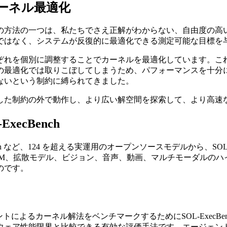
ーネル最適化
の方法の一つは、私たちでさえ正解がわからない、自由度の高
ではなく、システムが反復的に最適化できる測定可能な目標を
ぞれを個別に調整することでカーネルを最適化しています。こ
の最適化では取りこぼしてしまうため、パフォーマンスを十分に
ないという制約に縛られてきました。
した制約の外で動作し、より広い解空間を探索して、より高速
ecBench
e Diffusion など、124 を超える実運用のオープンソースモデルから、
LM、拡散モデル、ビジョン、音声、動画、マルチモーダルのハ
のです。
エージェントによるカーネル解法をベンチマークするためにSOL-ExecB
ェア性能限界と比較できる有効な評価手法です。エージェント