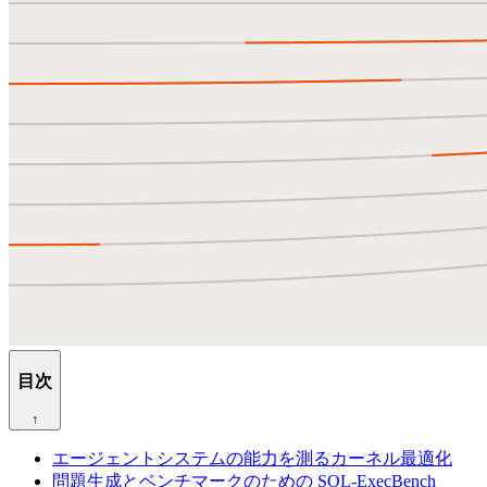
目次
↑
エージェントシステムの能力を測るカーネル最適化
問題生成とベンチマークのための SOL-ExecBench