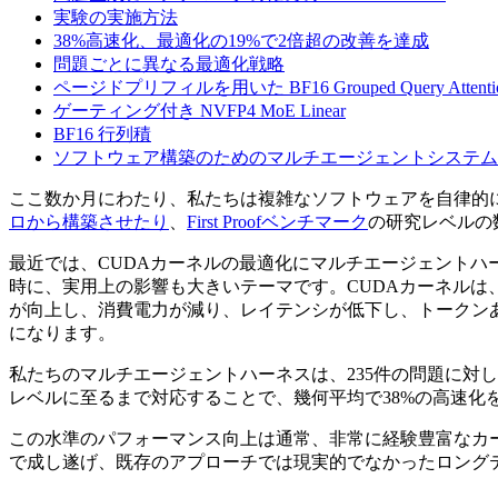
実験の実施方法
38%高速化、最適化の19%で2倍超の改善を達成
問題ごとに異なる最適化戦略
ページドプリフィルを用いた BF16 Grouped Query Attenti
ゲーティング付き NVFP4 MoE Linear
BF16 行列積
ソフトウェア構築のためのマルチエージェントシステム
ここ数か月にわたり、私たちは複雑なソフトウェアを自律的
ロから構築させたり
、
First Proofベンチマーク
の研究レベルの
最近では、CUDAカーネルの最適化にマルチエージェントハ
時に、実用上の影響も大きいテーマです。CUDAカーネルは、
が向上し、消費電力が減り、レイテンシが低下し、トークン
になります。
私たちのマルチエージェントハーネスは、235件の問題に対して
レベルに至るまで対応することで、幾何平均で38%の高速化
この水準のパフォーマンス向上は通常、非常に経験豊富なカ
で成し遂げ、既存のアプローチでは現実的でなかったロング