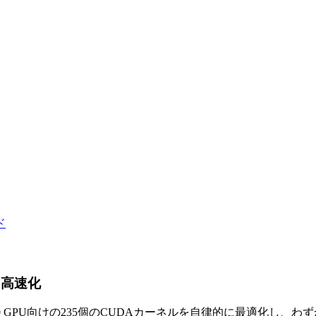
ド
%高速化
ll 200 GPU向けの235個のCUDAカーネルを自律的に最適化