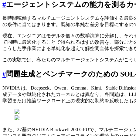
#
エージェントシステムの能力を測るカ
長時間稼働するマルチエージェントシステムを評価する最良
の条件に当てはまります。既知の単純な差分を目標にするの
現在、エンジニアはモデルを個々の数学演算に分解し、それ
て同時に最適化することで得られるはずの改善を、部分ごと
こうした手作業による単純化を超えて解空間全体を探索でき
この実験では、私たちのマルチエージェントシステムがこう
#
問題生成とベンチマークのための SOL-Ex
NVIDIA は、Deepseek、Qwen、Gemma、Kimi、Stabl
成データや単純化されたカーネルとは異なり、各問題は、L
学習または推論ワークロード上の現実的な制約を反映したも
また、27基のNVIDIA Blackwell 200 GPUで、マルチ
マンスを既存のソフトウェアベースラインや理論上のハードウ