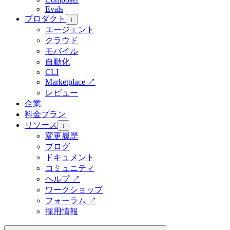
Evals
プロダクト
↓
エージェント
クラウド
モバイル
自動化
CLI
Marketplace
↗
レビュー
企業
料金プラン
リソース
↓
変更履歴
ブログ
ドキュメント
コミュニティ
ヘルプ
↗
ワークショップ
フォーラム
↗
採用情報