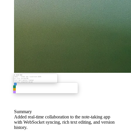
$ pnpm dev
ready - notes app localhost:3000
ws sync connected
rich text editor loaded
version snapshot saved
Summary
Added real-time collaboration to the note-taking app
with WebSocket syncing, rich text editing, and version
history.