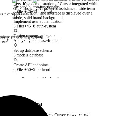
users. It's a demonstration of Cursor integrated within
Fix send button functionality
Slack, showing AI-powered assistance inside team
2 Files
+
26
−
12
·
agent-ui
communication. The interface is displayed over a
ts to check for Git URL utility
subtle, solid brand background.
Implement user authentication
3 Files
+
45
−
8
·
auth-system
Design responsive layout
सके पूरा होने पर मैं यहाँ सूचित करूँगा।
Analyzing codebase
·
frontend
ें खोलें
Set up database schema
3 models
·
database
Create API endpoints
6 Files
+
50
−
5
·
backend
Ask Cursor to build, plan, fix...
Linear और Jira
समस्याओं को PRs में बदलने के लिए Cursor को असाइन करें।