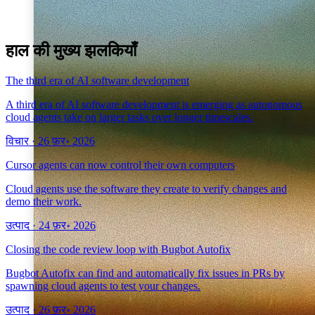
हाल की मुख्य झलकियाँ
The third era of AI software development
A third era of AI software development is emerging as autonomous
cloud agents take on larger tasks over longer timescales.
विचार
·
26 फ़र॰ 2026
Cursor agents can now control their own computers
Cloud agents use the software they create to verify changes and
demo their work.
उत्पाद
·
24 फ़र॰ 2026
Closing the code review loop with Bugbot Autofix
Bugbot Autofix can find and automatically fix issues in PRs by
spawning cloud agents to test your changes.
उत्पाद
·
26 फ़र॰ 2026