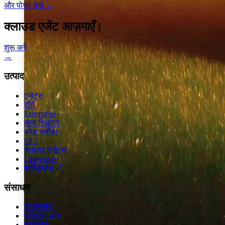
और पोस्ट देखें
→
क्लाउड एजेंट आज़माएँ।
शुरू करें
→
उत्पाद
एजेंट्स
टीमें
Enterprise
मूल्य निर्धारण
कोड समीक्षा
CLI
क्लाउड एजेंट्स
Composer
मार्केटप्लेस
↗
संसाधन
डाउनलोड
परिवर्तन लॉग
दस्तावेज़