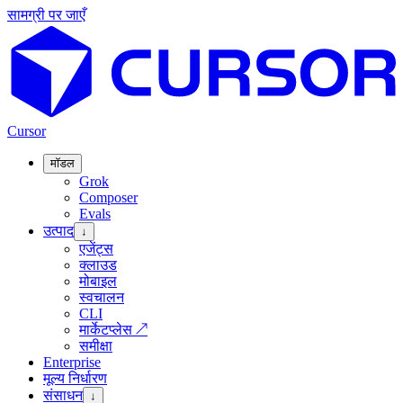
सामग्री पर जाएँ
Cursor
मॉडल
Grok
Composer
Evals
उत्पाद
↓
एजेंट्स
क्लाउड
मोबाइल
स्वचालन
CLI
मार्केटप्लेस
↗
समीक्षा
Enterprise
मूल्य निर्धारण
संसाधन
↓