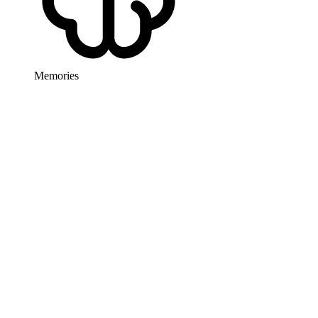
Memories
Fix flaky CI
Last month
Update test fixtures
Last week
Stabilize Playwright
Yesterday
Repair build script
3h ago