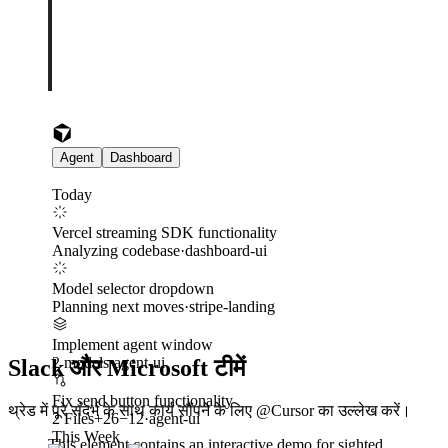
Agent
Dashboard
Today
Vercel streaming SDK functionality
Analyzing codebase
·
dashboard-ui
Model selector dropdown
Planning next moves
·
stripe-landing
Implement agent window
2 models
·
agent-ui
Slack और Microsoft टीमें
Fix send button functionality
थ्रेड में पूरे संदर्भ के साथ कार्य सौंपने के लिए @Cursor का उल्लेख करें।
2 Files
+
26
−
12
·
agent-ui
This Week
This element contains an interactive demo for sighted