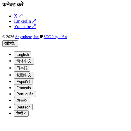
कनेक्ट करें
X
↗
LinkedIn
↗
YouTube
↗
©
2026
Anysphere, Inc.
🛡
SOC 2-प्रमाणित
🌐
हिन्दी
↓
English
简体中文
日本語
繁體中文
Español
Français
Português
한국어
Deutsch
हिन्दी
✓