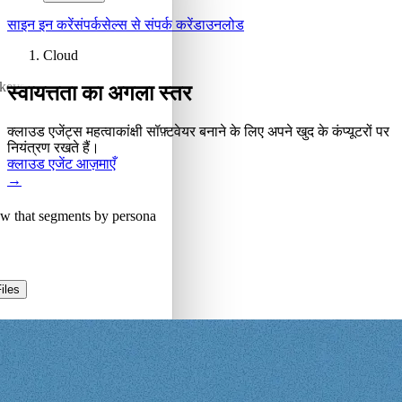
साइन इन करें
संपर्क
सेल्स से संपर्क करें
डाउनलोड
Cloud
skeys
स्वायत्तता का अगला स्तर
क्लाउड एजेंट्स महत्वाकांक्षी सॉफ़्टवेयर बनाने के लिए अपने खुद के कंप्यूटरों पर
नियंत्रण रखते हैं।
क्लाउड एजेंट आज़माएँ
→
low that segments by persona
iles