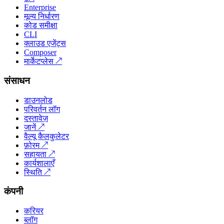
Enterprise
मूल्य निर्धारण
कोड समीक्षा
CLI
क्लाउड एजेंट्स
Composer
मार्केटप्लेस
↗
संसाधन
डाउनलोड
परिवर्तन लॉग
दस्तावेज़
जानें
↗
वैल्यू कैलकुलेटर
फ़ोरम
↗
सहायता
↗
कार्यशालाएँ
स्थिति
↗
कंपनी
करियर
ब्लॉग