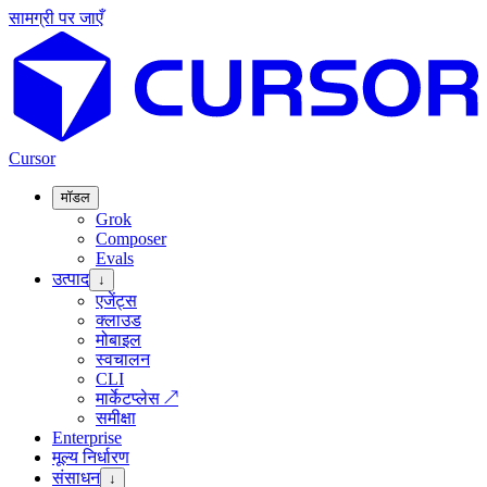
सामग्री पर जाएँ
Cursor
मॉडल
Grok
Composer
Evals
उत्पाद
↓
एजेंट्स
क्लाउड
मोबाइल
स्वचालन
CLI
मार्केटप्लेस
↗
समीक्षा
Enterprise
मूल्य निर्धारण
संसाधन
↓