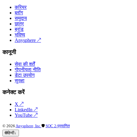
करियर
ब्लॉग
समुदाय
छात्र
ब्रांड
भविष्य
Anysphere
↗
कानूनी
सेवा की शर्तें
गोपनीयता नीति
डेटा उपयोग
सुरक्षा
कनेक्ट करें
X
↗
LinkedIn
↗
YouTube
↗
©
2026
Anysphere, Inc.
🛡
SOC 2-प्रमाणित
🌐
हिन्दी
↓