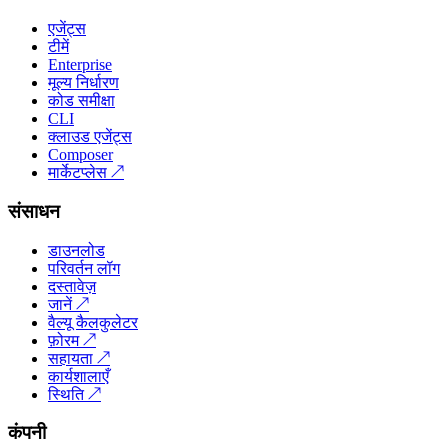
एजेंट्स
टीमें
Enterprise
मूल्य निर्धारण
कोड समीक्षा
CLI
क्लाउड एजेंट्स
Composer
मार्केटप्लेस
↗
संसाधन
डाउनलोड
परिवर्तन लॉग
दस्तावेज़
जानें
↗
वैल्यू कैलकुलेटर
फ़ोरम
↗
सहायता
↗
कार्यशालाएँ
स्थिति
↗
कंपनी