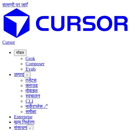
सामग्री पर जाएँ
Cursor
मॉडल
Grok
Composer
Evals
उत्पाद
↓
एजेंट्स
क्लाउड
मोबाइल
स्वचालन
CLI
मार्केटप्लेस
↗
समीक्षा
Enterprise
मूल्य निर्धारण
संसाधन
↓