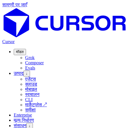
सामग्री पर जाएँ
Cursor
मॉडल
Grok
Composer
Evals
उत्पाद
↓
एजेंट्स
क्लाउड
मोबाइल
स्वचालन
CLI
मार्केटप्लेस
↗
समीक्षा
Enterprise
मूल्य निर्धारण
संसाधन
↓