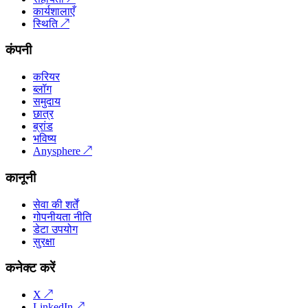
कार्यशालाएँ
स्थिति
↗
कंपनी
करियर
ब्लॉग
समुदाय
छात्र
ब्रांड
भविष्य
Anysphere
↗
कानूनी
सेवा की शर्तें
गोपनीयता नीति
डेटा उपयोग
सुरक्षा
कनेक्ट करें
X
↗
LinkedIn
↗