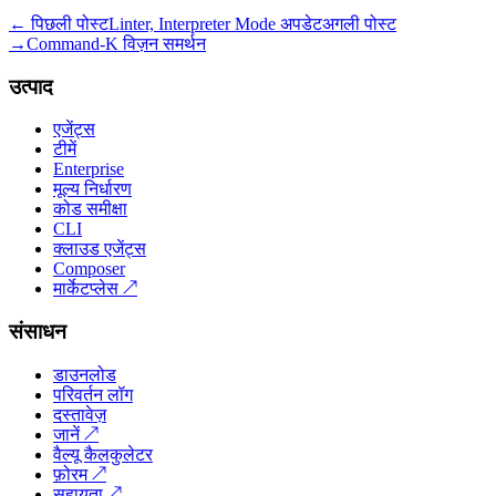
← पिछली पोस्ट
Linter, Interpreter Mode अपडेट
अगली पोस्ट
→
Command-K विज़न समर्थन
उत्पाद
एजेंट्स
टीमें
Enterprise
मूल्य निर्धारण
कोड समीक्षा
CLI
क्लाउड एजेंट्स
Composer
मार्केटप्लेस
↗
संसाधन
डाउनलोड
परिवर्तन लॉग
दस्तावेज़
जानें
↗
वैल्यू कैलकुलेटर
फ़ोरम
↗
सहायता
↗