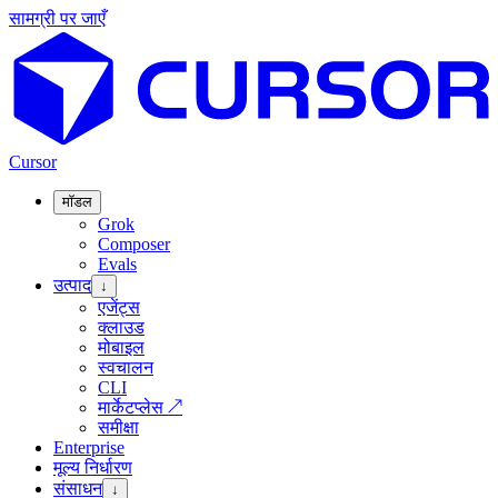
सामग्री पर जाएँ
Cursor
मॉडल
Grok
Composer
Evals
उत्पाद
↓
एजेंट्स
क्लाउड
मोबाइल
स्वचालन
CLI
मार्केटप्लेस
↗
समीक्षा
Enterprise
मूल्य निर्धारण
संसाधन
↓