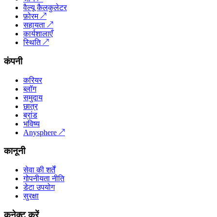
वैल्यू कैलकुलेटर
फ़ोरम
↗
सहायता
↗
कार्यशालाएँ
स्थिति
↗
कंपनी
करियर
ब्लॉग
समुदाय
छात्र
ब्रांड
भविष्य
Anysphere
↗
कानूनी
सेवा की शर्तें
गोपनीयता नीति
डेटा उपयोग
सुरक्षा
कनेक्ट करें