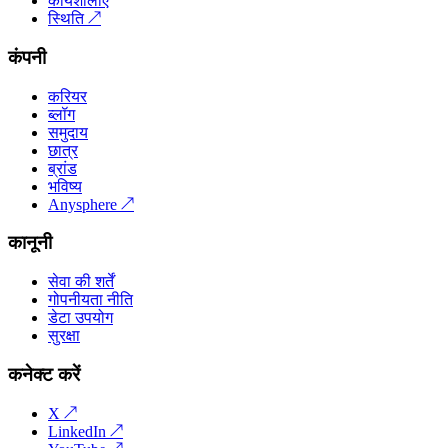
कार्यशालाएँ
स्थिति
↗
कंपनी
करियर
ब्लॉग
समुदाय
छात्र
ब्रांड
भविष्य
Anysphere
↗
कानूनी
सेवा की शर्तें
गोपनीयता नीति
डेटा उपयोग
सुरक्षा
कनेक्ट करें
X
↗
LinkedIn
↗