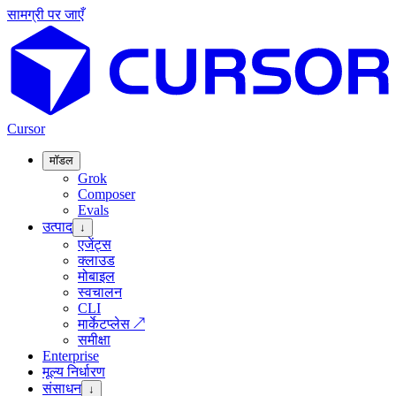
सामग्री पर जाएँ
Cursor
मॉडल
Grok
Composer
Evals
उत्पाद
↓
एजेंट्स
क्लाउड
मोबाइल
स्वचालन
CLI
मार्केटप्लेस
↗
समीक्षा
Enterprise
मूल्य निर्धारण
संसाधन
↓