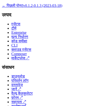
← पिछली पोस्ट
v0.1.2-0.1.3 (2023-03-18)
उत्पाद
एजेंट्स
टीमें
Enterprise
मूल्य निर्धारण
कोड समीक्षा
CLI
क्लाउड एजेंट्स
Composer
मार्केटप्लेस
↗
संसाधन
डाउनलोड
परिवर्तन लॉग
दस्तावेज़
जानें
↗
वैल्यू कैलकुलेटर
फ़ोरम
↗
सहायता
↗