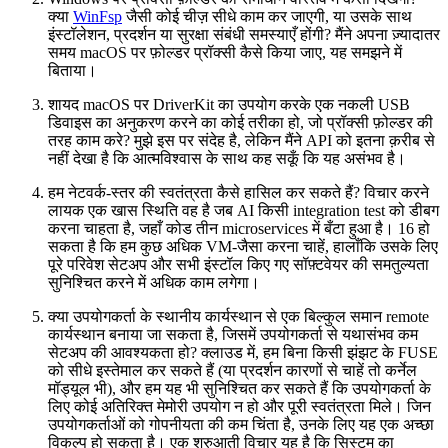
क्या
WinFsp
जैसी कोई चीज़ सीधे काम कर जाएगी, या उसके साथ
इंस्टॉलेशन, प्रदर्शन या सुरक्षा संबंधी समस्याएँ होंगी? मैंने अपना ज़्यादातर
समय macOS पर फ़ोल्डर प्रॉक्सी कैसे किया जाए, यह समझने में
बिताया।
शायद macOS पर DriverKit का उपयोग करके एक नकली USB
डिवाइस का अनुकरण करने का कोई तरीका हो, जो प्रॉक्सी फ़ोल्डर की
तरह काम करे? मुझे इस पर संदेह है, लेकिन मैंने API को इतना क़रीब से
नहीं देखा है कि आत्मविश्वास के साथ कह सकूँ कि यह असंभव है।
हम नेटवर्क-स्तर की स्वतंत्रता कैसे हासिल कर सकते हैं? विचार करने
लायक एक खास स्थिति वह है जब AI किसी integration test को डीबग
करना चाहता है, जहाँ कोड तीन microservices में बँटा हुआ है। 16 हो
सकता है कि हम कुछ अधिक VM-जैसा करना चाहें, हालाँकि उसके लिए
पूरे परिवेश सेटअप और सभी इंस्टॉल किए गए सॉफ़्टवेयर की समतुल्यता
सुनिश्चित करने में अधिक काम लगेगा।
क्या उपयोगकर्ता के स्थानीय कार्यस्थान से एक बिल्कुल समान remote
कार्यस्थान बनाया जा सकता है, जिसमें उपयोगकर्ता से यथासंभव कम
सेटअप की आवश्यकता हो? क्लाउड में, हम बिना किसी झंझट के FUSE
को सीधे इस्तेमाल कर सकते हैं (या प्रदर्शन कारणों से चाहें तो कर्नेल
मॉड्यूल भी), और हम यह भी सुनिश्चित कर सकते हैं कि उपयोगकर्ता के
लिए कोई अतिरिक्त मेमोरी उपयोग न हो और पूरी स्वतंत्रता मिले। जिन
उपयोगकर्ताओं को गोपनीयता की कम चिंता है, उनके लिए यह एक अच्छा
विकल्प हो सकता है। एक शुरुआती विचार यह है कि सिस्टम का