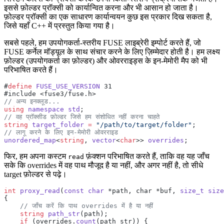
इससे फ़ोल्डर प्रॉक्सी को कार्यान्वित करना और भी आसान हो जाता है।
फ़ोल्डर प्रॉक्सी का एक साधारण कार्यान्वयन कुछ इस प्रकार दिख सकता है,
जिसे यहाँ C++ में प्रस्तुत किया गया है।
सबसे पहले, हम उपयोगकर्ता-स्तरीय FUSE लाइब्रेरी इम्पोर्ट करते हैं, जो
FUSE कर्नेल मॉड्यूल के साथ संचार करने के लिए ज़िम्मेदार होती है। हम लक्ष्य
फ़ोल्डर (उपयोगकर्ता का फ़ोल्डर) और ओवरराइड्स के इन-मेमोरी मैप को भी
परिभाषित करते हैं।
#
define
 FUSE_USE_VERSION
 31
#include <fuse3/fuse.h>
// अन्य इनक्लूड...
using
 namespace
 std
;
// वह प्रॉक्सीड फ़ोल्डर जिसे हम संशोधित नहीं करना चाहते
string
 target_folder
 =
 "/path/to/target/folder"
;
// लागू करने के लिए इन-मेमोरी ओवरराइड
unordered_map
<
string
, 
vector
<
char
>> 
overrides
;
फिर, हम अपना कस्टम
फ़ंक्शन परिभाषित करते हैं, ताकि वह यह जाँच
read
सके कि overrides में वह पाथ मौजूद है या नहीं, और अगर नहीं है, तो सीधे
target फ़ोल्डर से पढ़े।
int
 proxy_read
(
const
 char
 *path, char *buf, 
size_t
 size
{
    // जाँच करें कि पाथ overrides में है या नहीं
    string
 path_str
(path);
    if
 (overrides.
count
(path_str)) {