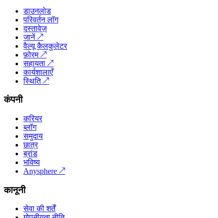
डाउनलोड
परिवर्तन लॉग
दस्तावेज़
जानें
↗
वैल्यू कैलकुलेटर
फ़ोरम
↗
सहायता
↗
कार्यशालाएँ
स्थिति
↗
कंपनी
करियर
ब्लॉग
समुदाय
छात्र
ब्रांड
भविष्य
Anysphere
↗
कानूनी
सेवा की शर्तें
गोपनीयता नीति