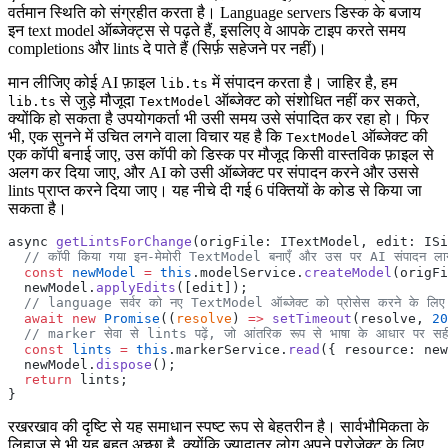
वर्तमान स्थिति को संग्रहीत करता है। Language servers डिस्क के बजाय
इन text model ऑब्जेक्ट्स से पढ़ते हैं, इसलिए वे आपके टाइप करते समय
completions और lints दे पाते हैं (सिर्फ़ सहेजने पर नहीं)।
मान लीजिए कोई AI फ़ाइल
में संपादन करता है। जाहिर है, हम
lib.ts
से जुड़े मौजूदा
ऑब्जेक्ट को संशोधित नहीं कर सकते,
lib.ts
TextModel
क्योंकि हो सकता है उपयोगकर्ता भी उसी समय उसे संपादित कर रहा हो। फिर
भी, एक सुनने में उचित लगने वाला विचार यह है कि
ऑब्जेक्ट की
TextModel
एक कॉपी बनाई जाए, उस कॉपी को डिस्क पर मौजूद किसी वास्तविक फ़ाइल से
अलग कर दिया जाए, और AI को उसी ऑब्जेक्ट पर संपादन करने और उससे
lints प्राप्त करने दिया जाए। यह नीचे दी गई 6 पंक्तियों के कोड से किया जा
सकता है।
async 
getLintsForChange
(origFile: ITextModel, edit: ISi
  // कॉपी किया गया इन-मेमोरी TextModel बनाएँ और उस पर AI संपादन लागू
  const
 newModel
 =
 this
.modelService.
createModel
(origFi
  newModel.
applyEdits
([edit]);
  // language सर्वर को नए TextModel ऑब्जेक्ट को प्रोसेस करने के लिए 2 स
  await
 new
 Promise
((
resolve
) 
=>
 setTimeout
(resolve, 
20
  // marker सेवा से lints पढ़ें, जो आंतरिक रूप से भाषा के आधार पर सही 
  const
 lints
 =
 this
.markerService.
read
({ resource: new
  newModel.
dispose
();
  return
 lints;
}
रखरखाव की दृष्टि से यह समाधान स्पष्ट रूप से बेहतरीन है। सार्वभौमिकता के
लिहाज़ से भी यह बहुत अच्छा है, क्योंकि ज़्यादातर लोग अपने प्रोजेक्ट के लिए