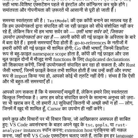
सही भाषा-विशिष्ट एक्सटेंशन पहले से इंस्टॉल और कॉन्फ़िगर कर चुके होंगे।
समांतरता और गोपनीयता की ज़रूरतें भी आसानी से पूरी हो जाती हैं।
समस्या स्वतंत्रता की है।
की एक कॉपी बनाने का मतलब यह है
TextModel
कि हम उपयोगकर्ता द्वारा संपादित की जा रही फ़ाइल को सीधे संशोधित नहीं कर
रहे हैं, लेकिन फिर भी हम भाषा सर्वर को —
उसी भाषा सर्वर को, जिसका
उपयोग उपयोगकर्ता कर रहा है
— अपनी कॉपी की गई फ़ाइल के अस्तित्व के बारे
में बता देते हैं। इससे समस्याएँ पैदा होती हैं: go-to-references के नतीजों में
हमारी कॉपी की गई फ़ाइल भी शामिल होगी; Go जैसी भाषाएँ, जिनमें डिफ़ॉल्ट
रूप से बहु-फ़ाइल namespace scope होता है, कॉपी की गई फ़ाइल और उस
मूल फ़ाइल दोनों में मौजूद सभी functions के लिए duplicated declarations
की शिकायत करेंगी, जिन्हें उपयोगकर्ता संपादित कर रहा हो सकता है; और Rust
जैसी भाषाएँ, जिनमें फ़ाइलें केवल तभी शामिल होती हैं जब उन्हें कहीं और स्पष्ट
रूप से import किया गया हो, आपको कोई भी त्रुटि नहीं देंगी। संभव है कि ऐसी
और भी बहुत-सी समस्याएँ हों।
आपको लग सकता है कि ये समस्याएँ मामूली हैं, लेकिन हमारे लिए स्वतंत्रता
बिल्कुल निर्णायक है। अगर हम कोड संपादित करने के सामान्य अनुभव को ज़रा-
सा भी खराब कर दें, तो हमारी AI सुविधाएँ कितनी भी अच्छी क्यों न हों — लोग,
जिनमें मैं खुद भी शामिल हूँ, Cursor का उपयोग ही नहीं करेंगे।
हमने कुछ और विचारों पर भी विचार किया, जो आखिरकार असफल ही साबित
हुए: VS Code अवसंरचना के बाहर अपने खुद के
,
, या
tsc
gopls
rust-
instances स्पॉन करना; extension host प्रक्रिया की नकल
analyzer
करना, जहाँ सभी VS Code एक्सटेंशन चलाए जाते हैं, ताकि हम हर language