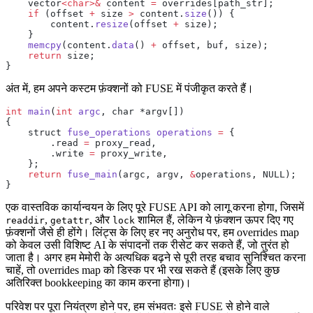
    vector
<char>&
 content 
=
 overrides[path_str];
    if
 (offset 
+
 size 
>
 content.
size
()) {
        content.
resize
(offset 
+
 size);
    }
    memcpy
(content.
data
() 
+
 offset, buf, size);
    return
 size;
}
अंत में, हम अपने कस्टम फ़ंक्शनों को FUSE में पंजीकृत करते हैं।
int
 main
(
int
 argc
, char *argv[])
{
    struct 
fuse_operations
 operations
 =
 {
        .read 
=
 proxy_read,
        .write 
=
 proxy_write,
    };
    return
 fuse_main
(argc, argv, 
&
operations, NULL);
}
एक वास्तविक कार्यान्वयन के लिए पूरे FUSE API को लागू करना होगा, जिसमें
,
, और
शामिल हैं, लेकिन ये फ़ंक्शन ऊपर दिए गए
readdir
getattr
lock
फ़ंक्शनों जैसे ही होंगे। लिंट्स के लिए हर नए अनुरोध पर, हम overrides map
को केवल उसी विशिष्ट AI के संपादनों तक रीसेट कर सकते हैं, जो तुरंत हो
जाता है। अगर हम मेमोरी के अत्यधिक बढ़ने से पूरी तरह बचाव सुनिश्चित करना
चाहें, तो overrides map को डिस्क पर भी रख सकते हैं (इसके लिए कुछ
अतिरिक्त bookkeeping का काम करना होगा)।
परिवेश पर पूरा नियंत्रण होने पर, हम संभवतः इसे FUSE से होने वाले