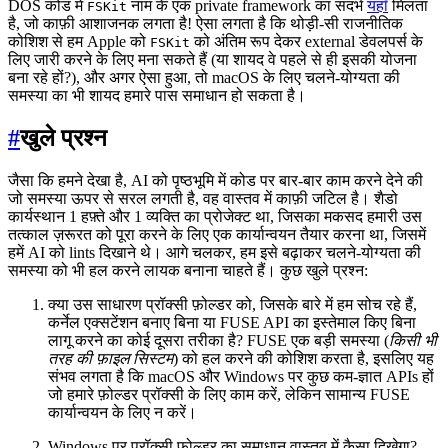
DOS कोड में
नाम के एक private framework का संदर्भ
यहाँ
मिलता
FSKit
है, जो काफ़ी आशाजनक लगता है! ऐसा लगता है कि थोड़ी-सी राजनीतिक
कोशिश से हम Apple को
को अंतिम रूप देकर external डेवलपर्स के
FSKit
लिए जारी करने के लिए मना सकते हैं (या शायद वे पहले से ही इसकी योजना
बना रहे हों?), और अगर ऐसा हुआ, तो macOS के लिए चलने-योग्यता की
समस्या का भी शायद हमारे पास समाधान हो सकता है।
#
खुले प्रश्न
जैसा कि हमने देखा है, AI को पृष्ठभूमि में कोड पर बार-बार काम करने देने की
जो समस्या ऊपर से सरल लगती है, वह वास्तव में काफ़ी जटिल है। शैडो
कार्यस्थान 1 हफ़्ते और 1 व्यक्ति का प्रोजेक्ट था, जिसका मकसद हमारी उस
तत्काल ज़रूरत को पूरा करने के लिए एक कार्यान्वयन तैयार करना था, जिसमें
हमें AI को lints दिखाने थे। आगे चलकर, हम इसे बढ़ाकर चलने-योग्यता की
समस्या को भी हल करने लायक बनाना चाहते हैं। कुछ खुले प्रश्न:
क्या उस साधारण प्रॉक्सी फ़ोल्डर को, जिसके बारे में हम सोच रहे हैं,
कर्नेल एक्सटेंशन बनाए बिना या FUSE API का इस्तेमाल किए बिना
लागू करने का कोई दूसरा तरीका है? FUSE एक बड़ी समस्या (
किसी भी
तरह की फ़ाइल सिस्टम
) को हल करने की कोशिश करता है, इसलिए यह
संभव लगता है कि macOS और Windows पर कुछ कम-ज्ञात APIs हों
जो हमारे फ़ोल्डर प्रॉक्सी के लिए काम करें, लेकिन सामान्य FUSE
कार्यान्वयन के लिए न करें।
Windows पर प्रॉक्सी फ़ोल्डर का समाधान वास्तव में कैसा दिखेगा?