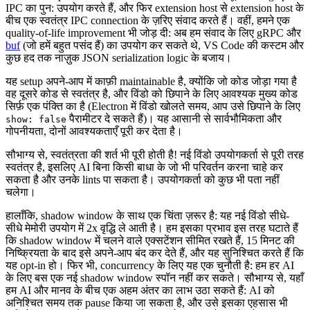
IPC का पुन: उपयोग करते हैं, और फिर extension host से extension host के
बीच एक स्वतंत्र IPC connection के ज़रिए संवाद करते हैं। वहीं, हमने एक
quality-of-life improvement भी जोड़ दी: अब हम संवाद के लिए gRPC और
buf
(जो हमें बहुत पसंद हैं) का उपयोग कर सकते थे, VS Code की कस्टम और
कुछ हद तक नाज़ुक JSON serialization logic के बजाय।
यह setup अपने-आप में काफ़ी maintainable है, क्योंकि जो कोड जोड़ा गया है
वह दूसरे कोड से स्वतंत्र है, और विंडो को छिपाने के लिए आवश्यक मुख्य कोड
सिर्फ़ एक पंक्ति का है (Electron में विंडो खोलते समय, आप उसे छिपाने के लिए
पैरामीटर दे सकते हैं)। यह आसानी से सार्वभौमिकता और
show: false
गोपनीयता, दोनों आवश्यकताएँ पूरी कर देता है।
सौभाग्य से, स्वतंत्रता की शर्त भी पूरी होती है! नई विंडो उपयोगकर्ता से पूरी तरह
स्वतंत्र है, इसलिए AI बिना किसी बाधा के जो भी परिवर्तन करना चाहे कर
सकता है और उनके lints पा सकता है। उपयोगकर्ता को कुछ भी पता नहीं
चलेगा।
हालाँकि, shadow window के साथ एक चिंता ज़रूर है: यह नई विंडो सीधे-
सीधे मेमोरी उपयोग में 2x वृद्धि ले आती है। हम इसका प्रभाव इस तरह घटाते हैं
कि shadow window में चलने वाले एक्सटेंशन सीमित रखते हैं, 15 मिनट की
निष्क्रियता के बाद इसे अपने-आप बंद कर देते हैं, और यह सुनिश्चित करते हैं कि
यह opt-in हो। फिर भी, concurrency के लिए यह एक चुनौती है: हम हर AI
के लिए बस एक नई shadow window स्पॉन नहीं कर सकते। सौभाग्य से, यहाँ
हम AI और मानव के बीच एक अहम अंतर का लाभ उठा सकते हैं: AI को
अनिश्चित समय तक pause किया जा सकता है, और उसे इसका एहसास भी