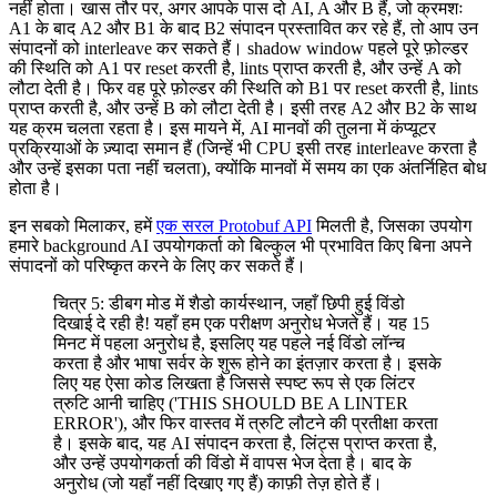
नहीं होता। खास तौर पर, अगर आपके पास दो AI, A और B हैं, जो क्रमशः
A1 के बाद A2 और B1 के बाद B2 संपादन प्रस्तावित कर रहे हैं, तो आप उन
संपादनों को interleave कर सकते हैं। shadow window पहले पूरे फ़ोल्डर
की स्थिति को A1 पर reset करती है, lints प्राप्त करती है, और उन्हें A को
लौटा देती है। फिर वह पूरे फ़ोल्डर की स्थिति को B1 पर reset करती है, lints
प्राप्त करती है, और उन्हें B को लौटा देती है। इसी तरह A2 और B2 के साथ
यह क्रम चलता रहता है। इस मायने में, AI मानवों की तुलना में कंप्यूटर
प्रक्रियाओं के ज़्यादा समान हैं (जिन्हें भी CPU इसी तरह interleave करता है
और उन्हें इसका पता नहीं चलता), क्योंकि मानवों में समय का एक अंतर्निहित बोध
होता है।
इन सबको मिलाकर, हमें
एक सरल Protobuf API
मिलती है, जिसका उपयोग
हमारे background AI उपयोगकर्ता को बिल्कुल भी प्रभावित किए बिना अपने
संपादनों को परिष्कृत करने के लिए कर सकते हैं।
चित्र 5: डीबग मोड में शैडो कार्यस्थान, जहाँ छिपी हुई विंडो
दिखाई दे रही है! यहाँ हम एक परीक्षण अनुरोध भेजते हैं। यह 15
मिनट में पहला अनुरोध है, इसलिए यह पहले नई विंडो लॉन्च
करता है और भाषा सर्वर के शुरू होने का इंतज़ार करता है। इसके
लिए यह ऐसा कोड लिखता है जिससे स्पष्ट रूप से एक लिंटर
त्रुटि आनी चाहिए ('THIS SHOULD BE A LINTER
ERROR'), और फिर वास्तव में त्रुटि लौटने की प्रतीक्षा करता
है। इसके बाद, यह AI संपादन करता है, लिंट्स प्राप्त करता है,
और उन्हें उपयोगकर्ता की विंडो में वापस भेज देता है। बाद के
अनुरोध (जो यहाँ नहीं दिखाए गए हैं) काफ़ी तेज़ होते हैं।