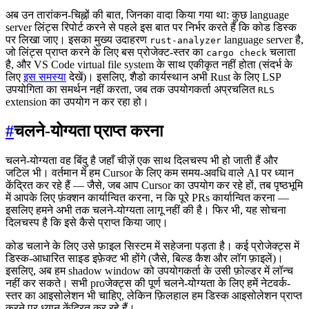
अब उन तारांकन-चिह्नों की बात, जिनका वादा किया गया था: कुछ language
server लिंट्स रिपोर्ट करने से पहले इस बात पर निर्भर करते हैं कि कोड डिस्क
पर लिखा जाए। इसका मुख्य उदाहरण
language server है,
rust-analyzer
जो लिंट्स प्राप्त करने के लिए बस प्रोजेक्ट-स्तर का
चलाता
cargo check
है, और VS Code virtual file system के साथ एकीकृत नहीं होता (संदर्भ के
लिए
इस समस्या
देखें)। इसलिए, शैडो कार्यस्थान अभी Rust के लिए LSP
उपयोगिता का समर्थन नहीं करता, जब तक उपयोगकर्ता अप्रचलित
RLS
extension का उपयोग न कर रहा हो।
#
चलने-योग्यता प्राप्त करना
चलने-योग्यता वह बिंदु है जहाँ चीज़ें एक साथ दिलचस्प भी हो जाती हैं और
जटिल भी। वर्तमान में हम Cursor के लिए कम समय-अवधि वाले AI पर ध्यान
केंद्रित कर रहे हैं — जैसे, जब आप Cursor का उपयोग कर रहे हों, तब पृष्ठभूमि
में आपके लिए फ़ंक्शन कार्यान्वित करना, न कि पूरे PRs कार्यान्वित करना —
इसलिए हमने अभी तक चलने-योग्यता लागू नहीं की है। फिर भी, यह सोचना
दिलचस्प है कि इसे कैसे प्राप्त किया जाए।
कोड चलाने के लिए उसे फ़ाइल सिस्टम में सहेजना पड़ता है। कई प्रोजेक्ट्स में
डिस्क-आधारित साइड इफ़ेक्ट भी होंगे (जैसे, बिल्ड कैश और लॉग फ़ाइलें)।
इसलिए, अब हम shadow window को उपयोगकर्ता के उसी फ़ोल्डर में लॉन्च
नहीं कर सकते। सभी proजेक्ट्स की पूर्ण चलने-योग्यता के लिए हमें नेटवर्क-
स्तर का आइसोलेशन भी चाहिए, लेकिन फ़िलहाल हम डिस्क आइसोलेशन प्राप्त
करने पर ध्यान केंद्रित कर रहे हैं।