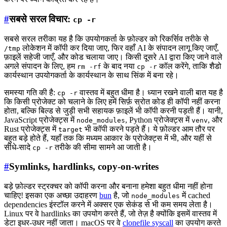
#
सबसे सरल विचार:
cp -r
सबसे सरल तरीका यह है कि उपयोगकर्ता के फ़ोल्डर को रिकर्सिव तरीके से
लोकेशन में कॉपी कर दिया जाए, फिर वहाँ AI के संपादन लागू किए जाएँ,
/tmp
फ़ाइलें सहेजी जाएँ, और कोड चलाया जाए। किसी दूसरे AI द्वारा किए जाने वाले
अगले संपादन के लिए, हम
के बाद नया
कॉल करेंगे, ताकि शैडो
rm -rf
cp -r
कार्यस्थान उपयोगकर्ता के कार्यस्थान के साथ सिंक में बना रहे।
समस्या गति की है:
वास्तव में बहुत धीमा है। ध्यान रखने वाली बात यह है
cp -r
कि किसी प्रोजेक्ट को चलाने के लिए हमें सिर्फ़ स्रोत कोड ही कॉपी नहीं करना
होता, बल्कि बिल्ड से जुड़ी सभी सहायक फ़ाइलें भी कॉपी करनी पड़ती हैं। यानी,
JavaScript प्रोजेक्ट्स में
, Python प्रोजेक्ट्स में
, और
node_modules
venv
Rust प्रोजेक्ट्स में
भी कॉपी करने पड़ते हैं। ये फ़ोल्डर आम तौर पर
target
बहुत बड़े होते हैं, यहाँ तक कि मध्यम आकार के प्रोजेक्ट्स में भी, और यहीं से
सीधे-सादे
तरीके की सीमा सामने आ जाती है।
cp -r
#
Symlinks, hardlinks, copy-on-writes
बड़े फ़ोल्डर स्ट्रक्चर को कॉपी करना और बनाना हमेशा बहुत धीमा नहीं होना
चाहिए! इसका एक अच्छा उदाहरण
bun
है, जो
में cached
node_modules
dependencies इंस्टॉल करने में अक्सर एक सेकंड से भी कम समय लेता है।
Linux पर वे hardlinks का उपयोग करते हैं, जो तेज़ है क्योंकि इसमें वास्तव में
डेटा इधर-उधर नहीं जाता। macOS पर वे
clonefile syscall
का उपयोग करते