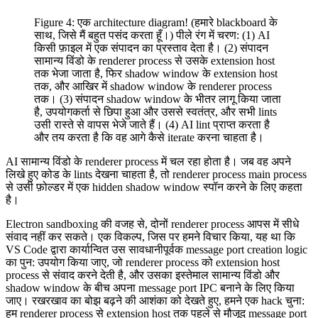
Figure 4: एक architecture diagram! (हमारे blackboard के
साथ, जिसे मैं बहुत पसंद करता हूँ।) पीले रंग में चरण: (1) AI
किसी फ़ाइल में एक संपादन का प्रस्ताव देता है। (2) संपादन
सामान्य विंडो के renderer process से उसके extension host
तक भेजा जाता है, फिर shadow window के extension host
तक, और आखिर में shadow window के renderer process
तक। (3) संपादन shadow window के भीतर लागू किया जाता
है, उपयोगकर्ता से छिपा हुआ और उससे स्वतंत्र, और सभी lints
उसी रास्ते से वापस भेजे जाते हैं। (4) AI lint प्राप्त करता है
और तय करता है कि वह आगे कैसे iterate करना चाहता है।
AI सामान्य विंडो के renderer process में चल रहा होता है। जब वह अपने
लिखे हुए कोड के lints देखना चाहता है, तो renderer process main process
से उसी फ़ोल्डर में एक hidden shadow window स्पॉन करने के लिए कहता
है।
Electron sandboxing की वजह से, दोनों renderer process आपस में सीधे
संवाद नहीं कर सकते। एक विकल्प, जिस पर हमने विचार किया, यह था कि
VS Code द्वारा कार्यान्वित उस सावधानीपूर्वक message port creation logic
का पुन: उपयोग किया जाए, जो renderer process को extension host
process से संवाद करने देती है, और उसका इस्तेमाल सामान्य विंडो और
shadow window के बीच अपना message port IPC बनाने के लिए किया
जाए। रखरखाव का बोझ बढ़ने की आशंका को देखते हुए, हमने एक hack चुना:
हम renderer process से extension host तक पहले से मौजूद message port