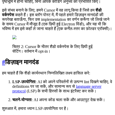
पृष्ठभूमि में होना चाहिए, बिना आपके कोडिंग अनुभव को प्रभावित किए।
इसे संभव बनाने के लिए, हमने Cursor में वह लागू किया है जिसे हम
शैडो
वर्कस्पेस
कहते हैं। इस ब्लॉग पोस्ट में, मैं पहले हमारे डिज़ाइन मानदंडों की
रूपरेखा बताऊँगा, फिर उस implementation का वर्णन करूँगा जो लिखे जाने
के समय Cursor में मौजूद है (एक छिपी हुई Electron विंडो), और यह भी कि
भविष्य में हम इसे कहाँ ले जाना चाहते हैं (एक कर्नेल-स्तर का फ़ोल्डर प्रॉक्सी)।
चित्र 2: Cursor के भीतर शैडो वर्कस्पेस के लिए छिपी हुई
सेटिंग। वर्तमान में opt-in।
#
डिज़ाइन मानदंड
हम चाहते हैं कि शैडो कार्यस्थान निम्नलिखित लक्ष्य हासिल करे:
LSP-उपयोगिता
: AI को अपने परिवर्तनों से उत्पन्न lint दिखने चाहिए, वे
definitions पर जा सकें, और सामान्य रूप से
language server
protocol
(LSP) के सभी हिस्सों के साथ इंटरैक्ट कर सकें।
चलने-योग्यता
: AI अपना कोड चला सकें और आउटपुट देख सकें।
शुरुआत में, हमारा ध्यान LSP-उपयोगिता पर है।