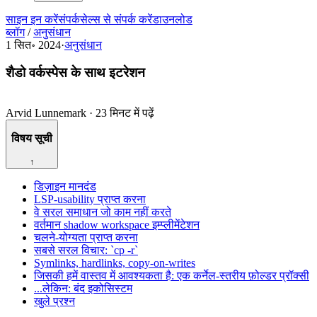
साइन इन करें
संपर्क
सेल्स से संपर्क करें
डाउनलोड
ब्लॉग
/
अनुसंधान
1 सित॰ 2024
·
अनुसंधान
शैडो वर्कस्पेस के साथ इटरेशन
Arvid Lunnemark
·
23 मिनट में पढ़ें
विषय सूची
↑
डिज़ाइन मानदंड
LSP-usability प्राप्त करना
वे सरल समाधान जो काम नहीं करते
वर्तमान shadow workspace इम्प्लीमेंटेशन
चलने-योग्यता प्राप्त करना
सबसे सरल विचार: `cp -r`
Symlinks, hardlinks, copy-on-writes
जिसकी हमें वास्तव में आवश्यकता है: एक कर्नेल-स्तरीय फ़ोल्डर प्रॉक्सी
...लेकिन: बंद इकोसिस्टम
खुले प्रश्न