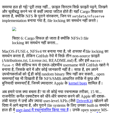
समस्या हल हो गई? पूरी तरह नहीं... फ़ाइल सिस्टम सिर्फ़ फ़ाइलें पढ़ने, लिखने
और सूचीबद्ध करने भर से कहीं ज़्यादा जटिल होते हैं! यहाँ Cargo शिकायत
करता है, क्योंकि NFS के पुराने संस्करण, जिन पर
xetdata/nfsserve
implementation बनाया गया है, file locking का समर्थन नहीं करते।
चित्र 6: Cargo विफल हो जाता है क्योंकि NFSv3 file
locking का समर्थन नहीं करता...
MacOS-FUSE-t, NFSv4 पर बनाया गया है, जो
वास्तव में
file locking का
समर्थन करता है, लेकिन GitHub रेपो में सिर्फ़ तीन non-source फ़ाइलें
(Attributions.txt, License.txt, README.md) हैं, और इसे
macos-
जैसे संदिग्ध रूप से एकल-उद्देश्यीय username वाले GitHub खाते ने
fuse-t
बनाया है, जिसके बारे में और कोई जानकारी नहीं है। साफ़ है, हम अपने
उपयोगकर्ताओं को यूँ ही कोई random binary शिप नहीं कर सकते... open
समस्याएँ यह भी दिखाती हैं कि NFS/SMB-आधारित तरीके में कुछ और
बुनियादी समस्याएँ हैं, जिनमें ज़्यादातर Apple के
kernel bugs
शामिल हैं।
अब हमारे पास क्या बचता है? या तो कोई नया रचनात्मक तरीका, 15 या...
राजनीति! कर्नेल एक्सटेंशन को धीरे-धीरे समाप्त करने की Apple की दशक-
लंबी यात्रा ने उन्हें और ज़्यादा user-level APIs (जैसे
DriverKit
) खोलने की
दिशा में आगे बढ़ाया है, और पुराने file systems के लिए उनका built-in समर्थन
हाल ही में
user-land में स्थानांतरित किया गया है
। उनके open source MS-