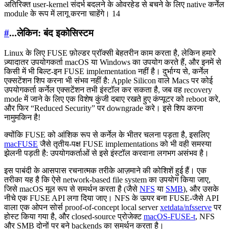
अतिरिक्त user-kernel संदर्भ बदलने के ओवरहेड से बचने के लिए native कर्नेल
module के रूप में लागू करना चाहेंगे। 14
#
...लेकिन: बंद इकोसिस्टम
Linux के लिए FUSE फ़ोल्डर प्रॉक्सी बेहतरीन काम करता है, लेकिन हमारे
ज़्यादातर उपयोगकर्ता macOS या Windows का उपयोग करते हैं, और इनमें से
किसी में भी बिल्ट-इन FUSE implementation नहीं है। दुर्भाग्य से, कर्नेल
एक्सटेंशन शिप करना भी संभव नहीं है: Apple Silicon वाले Macs पर कोई
उपयोगकर्ता कर्नेल एक्सटेंशन तभी इंस्टॉल कर सकता है, जब वह recovery
mode में जाने के लिए एक विशेष कुंजी दबाए रखते हुए कंप्यूटर को reboot करे,
और फिर “Reduced Security” पर downgrade करे। इसे शिप करना
नामुमकिन है!
क्योंकि FUSE को आंशिक रूप से कर्नेल के भीतर चलना पड़ता है, इसलिए
macFUSE
जैसे तृतीय-पक्ष FUSE implementations को भी वही समस्या
झेलनी पड़ती है: उपयोगकर्ताओं से इसे इंस्टॉल करवाना लगभग असंभव है।
इस पाबंदी के आसपास रचनात्मक तरीके आज़माने की कोशिशें हुई हैं। एक
तरीका यह है कि ऐसे network-based file system का उपयोग किया जाए,
जिसे macOS मूल रूप से समर्थन करता है (जैसे
NFS
या
SMB
), और उसके
नीचे एक FUSE API लगा दिया जाए। NFS के ऊपर बना FUSE-जैसे API
वाला एक ओपन सोर्स proof-of-concept local server
xetdata/nfsserve
पर
होस्ट किया गया है, और closed-source प्रोजेक्ट
macOS-FUSE-t
, NFS
और SMB दोनों पर बने backends का समर्थन करता है।