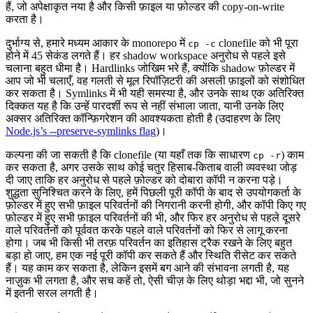
हैं, जो अपेक्षाकृत नया है और किसी फ़ाइल या फ़ोल्डर की copy-on-write
करता है।
दुर्भाग्य से, हमारे मध्यम आकार के monorepo में
clonefile को भी पूरा
cp -c
होने में 45 सेकंड लगते हैं। हर shadow workspace अनुरोध से पहले इसे
चलाना बहुत धीमा है। Hardlinks जोखिम भरे हैं, क्योंकि shadow फ़ोल्डर में
आप जो भी चलाएँ, वह गलती से मूल रिपॉज़िटरी की असली फ़ाइलों को संशोधित
कर सकता है। Symlinks में भी यही समस्या है, और उनके साथ एक अतिरिक्त
दिक्कत यह है कि उन्हें पारदर्शी रूप से नहीं संभाला जाता, यानी उनके लिए
अक्सर अतिरिक्त कॉन्फ़िगरेशन की आवश्यकता होती है (उदाहरण के लिए
Node.js’s --preserve-symlinks flag
)।
कल्पना की जा सकती है कि clonefile (या यहाँ तक कि साधारण
) काम
cp -r
कर सकता है, अगर उसके साथ कोई चतुर हिसाब-किताब वाली व्यवस्था जोड़
दी जाए ताकि हर अनुरोध से पहले फ़ोल्डर को दोबारा कॉपी न करना पड़े।
शुद्धता सुनिश्चित करने के लिए, हमें पिछली पूरी कॉपी के बाद से उपयोगकर्ता के
फ़ोल्डर में हुए सभी फ़ाइल परिवर्तनों की निगरानी करनी होगी, और कॉपी किए गए
फ़ोल्डर में हुए सभी फ़ाइल परिवर्तनों की भी, और फिर हर अनुरोध से पहले दूसरे
वाले परिवर्तनों को पूर्ववत करके पहले वाले परिवर्तनों को फिर से लागू करना
होगा। जब भी किसी भी तरफ़ परिवर्तन का इतिहास ट्रैक रखने के लिए बहुत
बड़ा हो जाए, हम एक नई पूरी कॉपी कर सकते हैं और स्थिति रीसेट कर सकते
हैं। यह काम कर सकता है, लेकिन इसमें बग आने की संभावना लगती है, यह
नाज़ुक भी लगता है, और सच कहें तो, ऐसी चीज़ के लिए थोड़ा भद्दा भी, जो सुनने
में इतनी सरल लगती है।