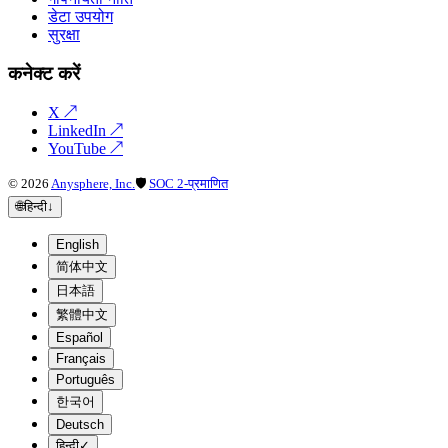
डेटा उपयोग
सुरक्षा
कनेक्ट करें
X
↗
LinkedIn
↗
YouTube
↗
©
2026
Anysphere, Inc.
🛡
SOC 2-प्रमाणित
🌐
हिन्दी
↓
English
简体中文
日本語
繁體中文
Español
Français
Português
한국어
Deutsch
हिन्दी
✓