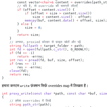
        const vector
<char>&
 content 
=
 overrides[path_st
        // यदि है, तो override की सामग्री लौटाएँ
        if
 (offset 
<
 content.
size
()) {
            if
 (offset 
+
 size 
>
 content.
size
())
                size 
=
 content.
size
() 
-
 offset;
            memcpy
(buf, content.
data
() 
+
 offset, size);
        } 
else
 {
            size 
=
 0
;
        }
        return
 size;
    }
    // अन्यथा, proxied फ़ोल्डर से फ़ाइल खोलें और पढ़ें
    string
 fullpath
 =
 target_folder 
+
 path;
    int
 fd
 =
 open
(fullpath.
c_str
(), O_RDONLY);
    if
 (fd 
==
 -
1
)
        return
 -
errno;
    int
 res
 =
 pread
(fd, buf, size, offset);
    if
 (res 
==
 -
1
)
        res 
=
 -
errno;
    close
(fd);
    return
 res;
}
हमारा कस्टम
फ़ंक्शन सिर्फ़ overrides map में लिखता है।
write
int
 proxy_write
(
const
 char
 *path, 
const
 char
 *buf, 
size
{
    // हमेशा overrides में लिखें
    string
 path_str
(path);