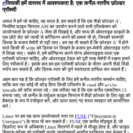
#
जिसकी हमें वास्तव में आवश्यकता है: एक कर्नेल-स्तरीय फ़ोल्डर
प्रॉक्सी
असल में हमें जो चाहिए, वह सरल है: हम चाहते हैं कि एक शैडो फ़ोल्डर A′,
नियमित फ़ाइल सिस्टम API का उपयोग करने वाले सभी एप्लिकेशन को
उपयोगकर्ता के फ़ोल्डर A जैसा ही दिखाई दे, और साथ ही ओवरराइड फ़ाइलों के
एक छोटे सेट को जल्दी से कॉन्फ़िगर करने की क्षमता भी हो, जिनकी सामग्री
डिस्क के बजाय मेमोरी से पढ़ी जाए। हम यह भी चाहते हैं कि फ़ोल्डर A′ में होने
वाले किसी भी write को डिस्क पर लिखने के बजाय इन-मेमोरी ओवरराइड स्टोर
में लिखा जाए। संक्षेप में, हमें कॉन्फ़िगर करने योग्य ओवरराइड्स वाला एक
प्रॉक्सी फ़ोल्डर चाहिए, और ओवरराइड टेबल को पूरी तरह मेमोरी में रखना हमारे
लिए स्वीकार्य है। इसके बाद हम इस प्रॉक्सी फ़ोल्डर के भीतर अपनी शैडो विंडो
स्पॉन कर सकते हैं, और डिस्क-स्तर की पूर्ण स्वतंत्रता हासिल कर सकते हैं।
अहम बात यह है कि फ़ोल्डर प्रॉक्सी के लिए हमें कर्नेल-स्तरीय समर्थन चाहिए,
ताकि चल रहा कोई भी कोड बिना किसी परिवर्तन के
और
read
write
syscalls को कॉल करता रहे। एक तरीका यह है कि एक कर्नेल एक्सटेंशन 13
बनाया जाए, जो कर्नेल के वर्चुअल फ़ाइल सिस्टम में शैडो फ़ोल्डर के लिए खुद को
बैकएंड के रूप में पंजीकृत करे, और ऊपर बताए गए सरल व्यवहार को कार्यान्वित
करे।
Linux पर हम यह काम उपयोगकर्ता स्तर पर
FUSE
(“Filesystem in
Userspace”) के साथ भी कर सकते हैं। FUSE एक कर्नेल मॉड्यूल है, जो
डिफ़ॉल्ट रूप से अधिकांश Linux वितरणों में पहले से मौजूद होता है, और फ़ाइल
सिस्टम कॉल्स को प्रॉक्सी करके उपयोगकर्ता-स्तरीय प्रक्रिया तक भेजता है।