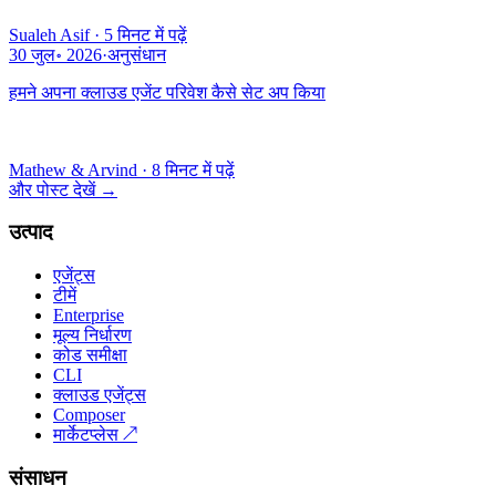
Sualeh Asif
·
5 मिनट में पढ़ें
30 जुल॰ 2026
·
अनुसंधान
हमने अपना क्लाउड एजेंट परिवेश कैसे सेट अप किया
Mathew & Arvind
·
8 मिनट में पढ़ें
और पोस्ट देखें
→
उत्पाद
एजेंट्स
टीमें
Enterprise
मूल्य निर्धारण
कोड समीक्षा
CLI
क्लाउड एजेंट्स
Composer
मार्केटप्लेस
↗
संसाधन