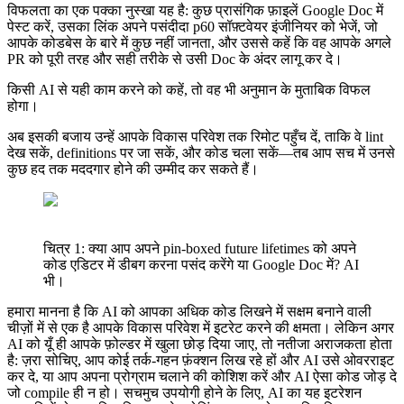
विफलता का एक पक्का नुस्खा यह है: कुछ प्रासंगिक फ़ाइलें Google Doc में
पेस्ट करें, उसका लिंक अपने पसंदीदा p60 सॉफ़्टवेयर इंजीनियर को भेजें, जो
आपके कोडबेस के बारे में कुछ नहीं जानता, और उससे कहें कि वह आपके अगले
PR को पूरी तरह और सही तरीके से उसी Doc के अंदर लागू कर दे।
किसी AI से यही काम करने को कहें, तो वह भी अनुमान के मुताबिक विफल
होगा।
अब इसकी बजाय उन्हें आपके विकास परिवेश तक रिमोट पहुँच दें, ताकि वे lint
देख सकें, definitions पर जा सकें, और कोड चला सकें—तब आप सच में उनसे
कुछ हद तक मददगार होने की उम्मीद कर सकते हैं।
चित्र 1: क्या आप अपने pin-boxed future lifetimes को अपने
कोड एडिटर में डीबग करना पसंद करेंगे या Google Doc में? AI
भी।
हमारा मानना है कि AI को आपका अधिक कोड लिखने में सक्षम बनाने वाली
चीज़ों में से एक है आपके विकास परिवेश में इटरेट करने की क्षमता। लेकिन अगर
AI को यूँ ही आपके फ़ोल्डर में खुला छोड़ दिया जाए, तो नतीजा अराजकता होता
है: ज़रा सोचिए, आप कोई तर्क-गहन फ़ंक्शन लिख रहे हों और AI उसे ओवरराइट
कर दे, या आप अपना प्रोग्राम चलाने की कोशिश करें और AI ऐसा कोड जोड़ दे
जो compile ही न हो। सचमुच उपयोगी होने के लिए, AI का यह इटरेशन