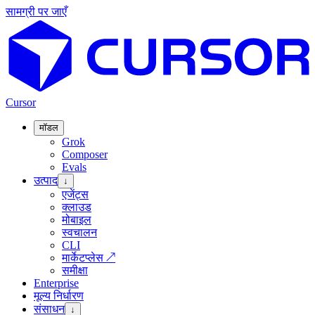
सामग्री पर जाएँ
Cursor
मॉडल
Grok
Composer
Evals
उत्पाद
↓
एजेंट्स
क्लाउड
मोबाइल
स्वचालन
CLI
मार्केटप्लेस
↗
समीक्षा
Enterprise
मूल्य निर्धारण
संसाधन
↓