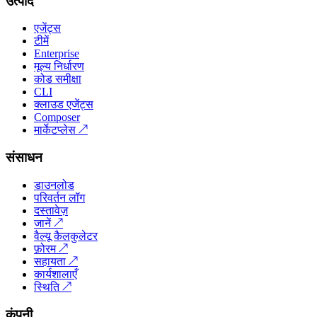
उत्पाद
एजेंट्स
टीमें
Enterprise
मूल्य निर्धारण
कोड समीक्षा
CLI
क्लाउड एजेंट्स
Composer
मार्केटप्लेस
↗
संसाधन
डाउनलोड
परिवर्तन लॉग
दस्तावेज़
जानें
↗
वैल्यू कैलकुलेटर
फ़ोरम
↗
सहायता
↗
कार्यशालाएँ
स्थिति
↗
कंपनी