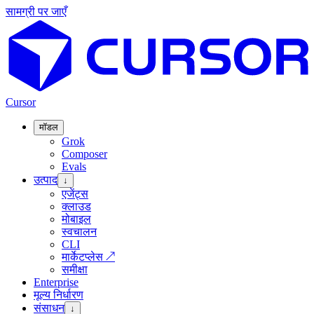
सामग्री पर जाएँ
Cursor
मॉडल
Grok
Composer
Evals
उत्पाद
↓
एजेंट्स
क्लाउड
मोबाइल
स्वचालन
CLI
मार्केटप्लेस
↗
समीक्षा
Enterprise
मूल्य निर्धारण
संसाधन
↓