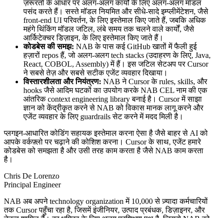
ज़रूरतों के आधार पर अलग-अलग कार्यों के लिए अलग-अलग मॉडल
पसंद करते हैं। सस्ते मॉडल नियमित और सीधे-सादे इम्प्लीमेंटेशन, जैसे
front-end UI परिवर्तन, के लिए इस्तेमाल किए जाते हैं, जबकि अधिक
महंगे थिंकिंग मॉडल जटिल, लंबे समय तक चलने वाले कार्यों, जैसे
आर्किटेक्चर डिज़ाइन, के लिए इस्तेमाल किए जाते हैं।
कोडबेस की समझ:
NAB के पास कई GitHub खातों में फैली हुई
हज़ारों repos हैं, जो अलग-अलग tech stacks (उदाहरण के लिए, Java,
React, COBOL, Assembly) में हैं। इस जटिल सेटअप पर Cursor
ने सबसे तेज़ और सबसे सटीक एजेंट व्यवहार दिखाया।
विस्तारशीलता और नियंत्रण:
NAB ने Cursor के rules, skills, और
hooks जैसे आदिम घटकों का उपयोग करके NAB CEL नाम की एक
आंतरिक context engineering library बनाई है। Cursor में साझा
ज्ञान को केंद्रीकृत करने से NAB को विकास मानक लागू करने और
एजेंट व्यवहार के लिए guardrails सेट करने में मदद मिली है।
प्लगइन-आधारित कोडिंग सहायक इस्तेमाल करना ऐसा है जैसे बाहर से AI को
आपके वर्कफ़्लो पर चढ़ाने की कोशिश करना। Cursor के साथ, एजेंट हमारे
कोडबेस को समझता है और उसी तरह काम करता है जैसे NAB काम करता
है।
Chris De Lorenzo
Principal Engineer
NAB अब अपने technology organization में 10,000 से ज़्यादा कर्मचारियों
तक Cursor पहुँचा रहा है, जिसमें इंजीनियर, उत्पाद प्रबंधक, डिज़ाइनर, और