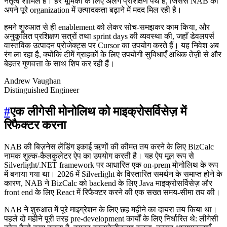
नेतृत्व शामिल हैं। हर भूमिका के लिए अलग प्रशिक्षण पथ है, जिससे NAB को
अपने पूरे organization में उत्पादकता बढ़ाने में मदद मिल रही है।
हमने शुरुआत से ही enablement को लेकर सोच-समझकर काम किया, और
अनुकूलित प्रशिक्षण सत्रों तथा sprint days की व्यवस्था की, जहाँ डेवलपर्स
वास्तविक उत्पादन प्रोजेक्ट्स पर Cursor का उपयोग करते हैं। यह निवेश अब
रंग ला रहा है, क्योंकि टीमें ग्राहकों के लिए उपयोगी सुविधाएँ अधिक तेज़ी से और
बेहतर गुणवत्ता के साथ शिप कर रही हैं।
Andrew Vaughan
Distinguished Engineer
#
एक लीगेसी मोनोलिथ को माइक्रोसर्विसेज़ में
रिफैक्टर करना
NAB की बिज़नेस लेंडिंग इकाई ऋणों की कीमत तय करने के लिए BizCalc
नामक शुल्क-कैलकुलेटर ऐप का उपयोग करती है। यह ऐप मूल रूप से
Silverlight/.NET framework पर आधारित एक on-prem मोनोलिथ के रूप
में बनाया गया था। 2026 में Silverlight के विस्तारित समर्थन के समाप्त होने के
कारण, NAB ने BizCalc को backend के लिए Java माइक्रोसर्विसेज़ और
front end के लिए React में रिफैक्टर करने की एक सख्त समय-सीमा तय की।
NAB ने शुरुआत में पूरे माइग्रेशन के लिए छह महीने का दायरा तय किया था।
पहले दो महीने पूरी तरह pre-development कार्यों के लिए निर्धारित थे: लीगेसी