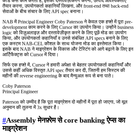
कोड कैसे काम करता है, इसका दस्तावेज़ीकरण करना, उत्पाद आवश्यकताएँ
तैयार करना, उपयोगकर्ता कहानियाँ लिखना, और front-end तथा back-end
सेवाओं के बीच संचार के लिए API spec बनाना।
NAB में Principal Engineer Coby Paterson ने केवल एक हफ्ते में पूरा pre-
development काम करने के लिए Cursor का उपयोग किया। उन्होंने business
logic को विज़ुअलाइज़ और दस्तावेज़ीकृत करने के लिए पूछें मोड का उपयोग
किया, और उपयोगकर्ता कहानियाँ व उनसे संबंधित API specs बनाने के लिए
एक कस्टम NAB-CEL कौशल के साथ योजना मोड का इस्तेमाल किया।
इसके बाद NAB ने माइग्रेशन के विकास और टेस्टिंग को आगे बढ़ाने के लिए इन
आर्टिफैक्ट्स को Cursor में दिया।
सिर्फ एक हफ्ते में, Cursor ने हमारी अपेक्षा से बेहतर उपयोगकर्ता कहानियाँ और
उससे कहीं अधिक विस्तृत API spec तैयार कर दी, जितनी हम सिस्टम की
महीनों की reverse engineering के बाद मैन्युअल रूप से बना पाते।
Coby Paterson
Principal Engineer
Paterson को उम्मीद है कि पूरा माइग्रेशन दो महीनों में पूरा हो जाएगा, जो मूल
अनुमान की तुलना में 3x सुधार है।
#
Assembly मेनफ़्रेम से core banking ऐप्स का
माइग्रेशन