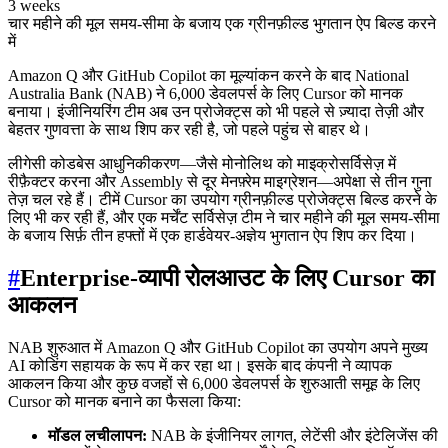
3 weeks
चार महीने की मूल समय-सीमा के बजाय एक ग्रीनफ़ील्ड भुगतान ऐप बिल्ड करने
में
Amazon Q और GitHub Copilot का मूल्यांकन करने के बाद National
Australia Bank (NAB) ने 6,000 डेवलपर्स के लिए Cursor को मानक
बनाया। इंजीनियरिंग टीम अब उन प्रोजेक्ट्स को भी पहले से ज़्यादा तेज़ी और
बेहतर गुणवत्ता के साथ शिप कर रही है, जो पहले पहुंच से बाहर थे।
लीगेसी कोडबेस आधुनिकीकरण—जैसे मोनोलिथ को माइक्रोसर्विसेज़ में
रीफ़ैक्टर करना और Assembly से दूर मेनफ़्रेम माइग्रेशन—अपेक्षा से तीन गुना
तेज़ चल रहे हैं। टीमें Cursor का उपयोग ग्रीनफ़ील्ड प्रोजेक्ट्स बिल्ड करने के
लिए भी कर रही हैं, और एक मर्चेंट सर्विसेज़ टीम ने चार महीने की मूल समय-सीमा
के बजाय सिर्फ़ तीन हफ्तों में एक हार्डवेयर-अज्ञेय भुगतान ऐप शिप कर दिया।
#
Enterprise-व्यापी रोलआउट के लिए Cursor का
आकलन
NAB शुरुआत में Amazon Q और GitHub Copilot का उपयोग अपने मुख्य
AI कोडिंग सहायक के रूप में कर रहा था। इसके बाद कंपनी ने व्यापक
आकलन किया और कुछ वजहों से 6,000 डेवलपर्स के शुरुआती समूह के लिए
Cursor को मानक बनाने का फैसला किया:
मॉडल लचीलापन:
NAB के इंजीनियर लागत, लेटेंसी और इंटेलिजेंस की