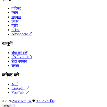
करियर
ब्लॉग
समुदाय
छात्र
ब्रांड
भविष्य
Anysphere
↗
कानूनी
सेवा की शर्तें
गोपनीयता नीति
डेटा उपयोग
सुरक्षा
कनेक्ट करें
X
↗
LinkedIn
↗
YouTube
↗
©
2026
Anysphere, Inc.
🛡
SOC 2-प्रमाणित
🌐
हिन्दी
↓