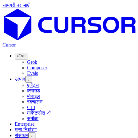
सामग्री पर जाएँ
Cursor
मॉडल
Grok
Composer
Evals
उत्पाद
↓
एजेंट्स
क्लाउड
मोबाइल
स्वचालन
CLI
मार्केटप्लेस
↗
समीक्षा
Enterprise
मूल्य निर्धारण
संसाधन
↓