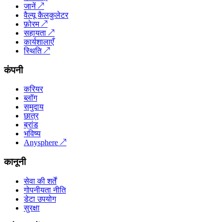
जानें
↗
वैल्यू कैलकुलेटर
फ़ोरम
↗
सहायता
↗
कार्यशालाएँ
स्थिति
↗
कंपनी
करियर
ब्लॉग
समुदाय
छात्र
ब्रांड
भविष्य
Anysphere
↗
कानूनी
सेवा की शर्तें
गोपनीयता नीति
डेटा उपयोग
सुरक्षा