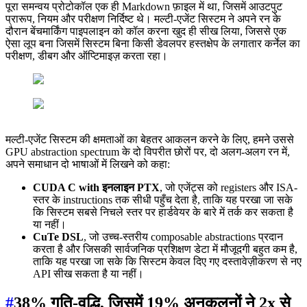
पूरा समन्वय प्रोटोकॉल एक ही Markdown फ़ाइल में था, जिसमें आउटपुट
प्रारूप, नियम और परीक्षण निर्दिष्ट थे। मल्टी-एजेंट सिस्टम ने अपने रन के
दौरान बेंचमार्किंग पाइपलाइन को कॉल करना खुद ही सीख लिया, जिससे एक
ऐसा लूप बना जिसमें सिस्टम बिना किसी डेवलपर हस्तक्षेप के लगातार कर्नेल का
परीक्षण, डीबग और ऑप्टिमाइज़ करता रहा।
मल्टी-एजेंट सिस्टम की क्षमताओं का बेहतर आकलन करने के लिए, हमने उससे
GPU abstraction spectrum के दो विपरीत छोरों पर, दो अलग-अलग रन में,
अपने समाधान दो भाषाओं में लिखने को कहा:
CUDA C with इनलाइन PTX
, जो एजेंट्स को registers और ISA-
स्तर के instructions तक सीधी पहुँच देता है, ताकि यह परखा जा सके
कि सिस्टम सबसे निचले स्तर पर हार्डवेयर के बारे में तर्क कर सकता है
या नहीं।
CuTe DSL
, जो उच्च-स्तरीय composable abstractions प्रदान
करता है और जिसकी सार्वजनिक प्रशिक्षण डेटा में मौजूदगी बहुत कम है,
ताकि यह परखा जा सके कि सिस्टम केवल दिए गए दस्तावेज़ीकरण से नए
API सीख सकता है या नहीं।
#
38% गति-वृद्धि, जिसमें 19% अनुकूलनों ने 2x से