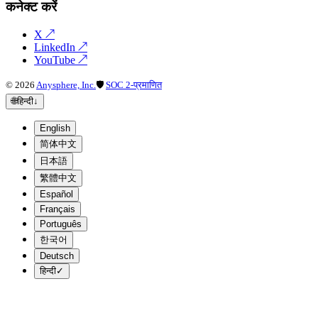
कनेक्ट करें
X
↗
LinkedIn
↗
YouTube
↗
©
2026
Anysphere, Inc.
🛡
SOC 2-प्रमाणित
🌐
हिन्दी
↓
English
简体中文
日本語
繁體中文
Español
Français
Português
한국어
Deutsch
हिन्दी
✓