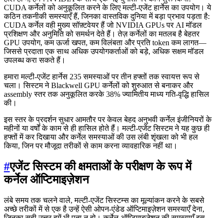
CUDA कर्नेलों को अनुकूलित करने के लिए मल्टी-एजेंट हार्नेस का उपयोग। ये
कठिन तकनीकी समस्याएँ हैं, जिनका वास्तविक दुनिया में बड़ा प्रभाव पड़ता है:
CUDA कर्नेल वही मुख्य सॉफ़्टवेयर हैं जो NVIDIA GPUs पर AI मॉडल
प्रशिक्षण और अनुमिति को समर्थन देते हैं। तेज़ कर्नेलों का मतलब है बेहतर
GPU उपयोग, कम ऊर्जा खपत, कम विलंबता और प्रति token कम लागत—
जिससे प्रदाता एक साथ अधिक उपयोगकर्ताओं को बड़े, अधिक सक्षम मॉडल
उपलब्ध करा सकते हैं।
हमारा मल्टी-एजेंट हार्नेस 235 समस्याओं पर तीन हफ्तों तक स्वायत्त रूप से
चला। सिस्टम ने Blackwell GPU कर्नेलों को शुरुआत से बनाकर और
assembly स्तर तक अनुकूलित करके 38% ज्यामितीय माध्य गति-वृद्धि हासिल
की।
इस स्तर के प्रदर्शन सुधार आमतौर पर केवल बेहद अनुभवी कर्नेल इंजीनियरों के
महीनों या वर्षों के काम से ही हासिल होते हैं। मल्टी-एजेंट सिस्टम ने यह कुछ ही
हफ्तों में कर दिखाया और कर्नेल समस्याओं की उस लंबी शृंखला को भी हल
किया, जिन पर मौजूदा तरीकों से काम करना व्यावहारिक नहीं था।
#
एजेंट सिस्टम की क्षमताओं के परीक्षण के रूप में
कर्नेल ऑप्टिमाइज़ेशन
लंबे समय तक चलने वाले, मल्टी-एजेंट सिस्टम्स का मूल्यांकन करने के सबसे
अच्छे तरीकों में से एक है उन्हें ऐसी ओपन-एंडेड ऑप्टिमाइज़ेशन समस्याएँ देना,
जिनका सही उत्तर हमें भी पता न हो। कर्नेल ऑप्टिमाइज़ेशन की समस्याएँ इस