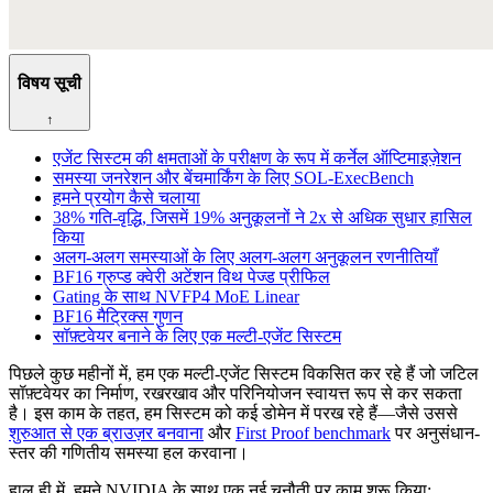
विषय सूची
↑
एजेंट सिस्टम की क्षमताओं के परीक्षण के रूप में कर्नेल ऑप्टिमाइज़ेशन
समस्या जनरेशन और बेंचमार्किंग के लिए SOL-ExecBench
हमने प्रयोग कैसे चलाया
38% गति-वृद्धि, जिसमें 19% अनुकूलनों ने 2x से अधिक सुधार हासिल
किया
अलग-अलग समस्याओं के लिए अलग-अलग अनुकूलन रणनीतियाँ
BF16 ग्रुप्ड क्वेरी अटेंशन विथ पेज्ड प्रीफिल
Gating के साथ NVFP4 MoE Linear
BF16 मैट्रिक्स गुणन
सॉफ़्टवेयर बनाने के लिए एक मल्टी-एजेंट सिस्टम
पिछले कुछ महीनों में, हम एक मल्टी-एजेंट सिस्टम विकसित कर रहे हैं जो जटिल
सॉफ़्टवेयर का निर्माण, रखरखाव और परिनियोजन स्वायत्त रूप से कर सकता
है। इस काम के तहत, हम सिस्टम को कई डोमेन में परख रहे हैं—जैसे उससे
शुरुआत से एक ब्राउज़र बनवाना
और
First Proof benchmark
पर अनुसंधान-
स्तर की गणितीय समस्या हल करवाना।
हाल ही में, हमने NVIDIA के साथ एक नई चुनौती पर काम शुरू किया: