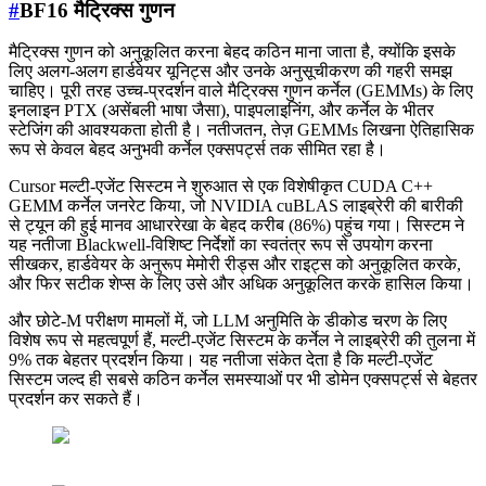
#
BF16 मैट्रिक्स गुणन
मैट्रिक्स गुणन को अनुकूलित करना बेहद कठिन माना जाता है, क्योंकि इसके
लिए अलग-अलग हार्डवेयर यूनिट्स और उनके अनुसूचीकरण की गहरी समझ
चाहिए। पूरी तरह उच्च-प्रदर्शन वाले मैट्रिक्स गुणन कर्नेल (GEMMs) के लिए
इनलाइन PTX (असेंबली भाषा जैसा), पाइपलाइनिंग, और कर्नेल के भीतर
स्टेजिंग की आवश्यकता होती है। नतीजतन, तेज़ GEMMs लिखना ऐतिहासिक
रूप से केवल बेहद अनुभवी कर्नेल एक्सपर्ट्स तक सीमित रहा है।
Cursor मल्टी-एजेंट सिस्टम ने शुरुआत से एक विशेषीकृत CUDA C++
GEMM कर्नेल जनरेट किया, जो NVIDIA cuBLAS लाइब्रेरी की बारीकी
से ट्यून की हुई मानव आधाररेखा के बेहद करीब (86%) पहुंच गया। सिस्टम ने
यह नतीजा Blackwell-विशिष्ट निर्देशों का स्वतंत्र रूप से उपयोग करना
सीखकर, हार्डवेयर के अनुरूप मेमोरी रीड्स और राइट्स को अनुकूलित करके,
और फिर सटीक शेप्स के लिए उसे और अधिक अनुकूलित करके हासिल किया।
और छोटे-M परीक्षण मामलों में, जो LLM अनुमिति के डीकोड चरण के लिए
विशेष रूप से महत्वपूर्ण हैं, मल्टी-एजेंट सिस्टम के कर्नेल ने लाइब्रेरी की तुलना में
9% तक बेहतर प्रदर्शन किया। यह नतीजा संकेत देता है कि मल्टी-एजेंट
सिस्टम जल्द ही सबसे कठिन कर्नेल समस्याओं पर भी डोमेन एक्सपर्ट्स से बेहतर
प्रदर्शन कर सकते हैं।