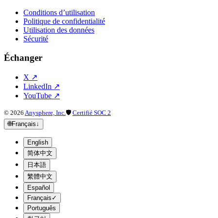
Conditions d’utilisation
Politique de confidentialité
Utilisation des données
Sécurité
Échanger
X
↗
LinkedIn
↗
YouTube
↗
©
2026
Anysphere, Inc.
🛡
Certifié SOC 2
🌐
Français
↓
English
简体中文
日本語
繁體中文
Español
Français
✓
Português