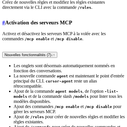
Créez de nouvelles règles et modifiez les règles existantes
directement via le CLI avec la commande
.
/rules
#
Activation des serveurs MCP
Activez et désactivez les serveurs MCP à la volée avec les
commandes
et
.
/mcp enable
/mcp disable
Nouvelles fonctionnalités (7)
↓
↑
Les onglets sont désormais automatiquement nommés en
fonction des conversations.
La nouvelle commande
est maintenant le point d'entrée
agent
principal du CLI.
reste un alias
cursor-agent
rétrocompatible.
Ajout de la commande
, de l'option
agent models
-list-
et de la commande slash
pour lister tous les
models
/models
modèles disponibles.
Ajout des commandes
et
pour
/mcp enable
/mcp disable
gérer les serveurs MCP.
Ajout de
pour créer de nouvelles règles et modifier les
/rules
règles existantes.
Ajout de
pour créer de nouvelles commandes et