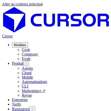
Aller au contenu principal
Cursor
Modèles
Grok
Composer
Evals
Produit
↓
Agents
Cloud
Mobile
Automatisations
CLI
Marketplace
↗
Revue
Enterprise
Tarifs
Ressources
↓