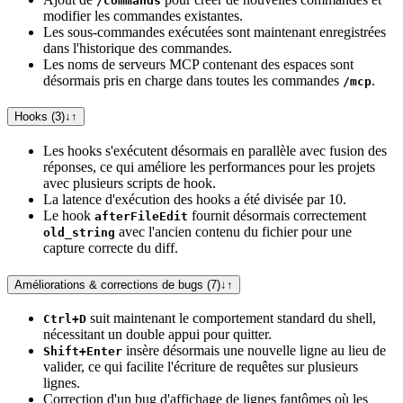
/commands
modifier les commandes existantes.
Les sous-commandes exécutées sont maintenant enregistrées
dans l'historique des commandes.
Les noms de serveurs MCP contenant des espaces sont
désormais pris en charge dans toutes les commandes
.
/mcp
Hooks (3)
↓
↑
Les hooks s'exécutent désormais en parallèle avec fusion des
réponses, ce qui améliore les performances pour les projets
avec plusieurs scripts de hook.
La latence d'exécution des hooks a été divisée par 10.
Le hook
fournit désormais correctement
afterFileEdit
avec l'ancien contenu du fichier pour une
old_string
capture correcte du diff.
Améliorations & corrections de bugs (7)
↓
↑
suit maintenant le comportement standard du shell,
Ctrl+D
nécessitant un double appui pour quitter.
insère désormais une nouvelle ligne au lieu de
Shift+Enter
valider, ce qui facilite l'écriture de requêtes sur plusieurs
lignes.
Correction d'un bug d'affichage de lignes fantômes où les