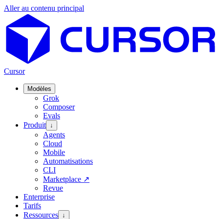
Aller au contenu principal
Cursor
Modèles
Grok
Composer
Evals
Produit
↓
Agents
Cloud
Mobile
Automatisations
CLI
Marketplace
↗
Revue
Enterprise
Tarifs
Ressources
↓