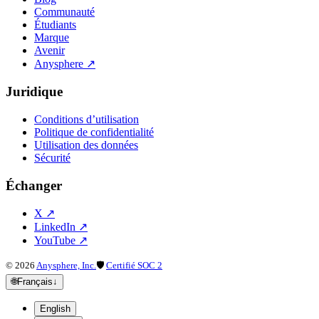
Communauté
Étudiants
Marque
Avenir
Anysphere
↗
Juridique
Conditions d’utilisation
Politique de confidentialité
Utilisation des données
Sécurité
Échanger
X
↗
LinkedIn
↗
YouTube
↗
©
2026
Anysphere, Inc.
🛡
Certifié SOC 2
🌐
Français
↓
English